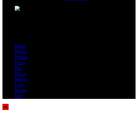
Loading ...
=> Join our RAMP METAL ARMY :
Copyright © 2026, R.A.M.P. | OFFICIAL & FANSITE.
Início
Player
Promo
Fotos
Bio
Disco
Merch
Live
Media
Info
Scroll
Up