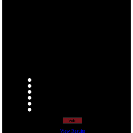
Qual o teu LP preferido de R.A.M.P.?
Thoughts
Intersection
EDR
Nude
Visions
Insidiously
View Results