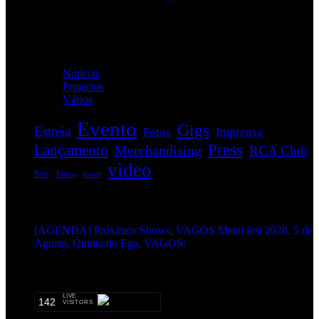
Categorias
Notícias
(114)
Projectos
(1)
Vários
(34)
Evento
Gigs
Estreia
Fotos
Imprensa
Press
Lançamento
Merchandising
RCA Club
video
Site
Tattoo
teaser
EVENTOS:
[AGENDA] Próximos Shows: VAGOS Metal fest 2026, 5 de
Agosto, Quinta do Ega, VAGOS;
METALHEADS:
LIVE
142
VISITORS