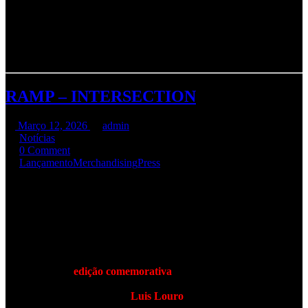
Burning Ambition! Cinquenta anos de heavy metal, da cave ao
estádio… e agora no ecrã dos cinemas! Os fãs estão cá… e os
Eddies também! A história da banda, contada por quem os fez e por
quem nunca os esqueceu! Temos por aí fãs?
A partir de hoje nos cinemas, com a m80!
RAMP – INTERSECTION
Março 12, 2026
admin
Notícias
0 Comment
Lançamento
Merchandising
Press
R.A.M.P. – INTERSECTION
Estávamos em 1995 quando Intersection viu a luz do dia na sua
edição original em CD sendo o primeiro disco de uma banda
Portuguesa de Metal a entrar no Top de vendas Nacional.
Passados 30 anos a Hell Xis Records tem o privilégio de vos
apresentar uma
edição comemorativa
, deste marco do Metal
Português, em vinil duplo de 180 gramas, inserido num gatefold
magistralmente ilustrado por
Luis Louro
que deu de novo vida ao