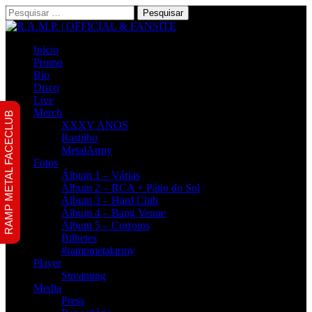
Pesquisar
por:
Início
Promo
Bio
Disco
Live
Merch
RAMP METAL FACECLUB
XXXV ANOS
Rastilho
MetalArmy
Fotos
Álbum 1 – Várias
Álbum 2 – RCA + Pátio do Sol
Álbum 3 – Hard Club
Álbum 4 – Bang Venue
Álbum 5 – Corroios
Bilhetes
#rampmetalarmy
Player
Streaming
Media
Press