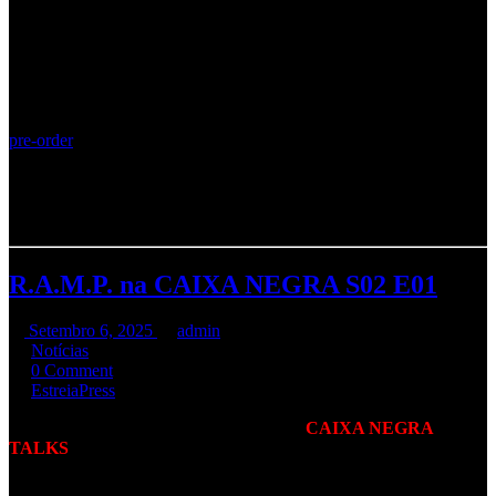
Corvo
para esta versão de Intersection remasterizada por Ricardo
Mendonça.
Esta edição contém
dois temas extras
, uma remistura de Armando
Teixeira do tema Black Tie e uma gravação de um
tema inédito
, em
modo maquete, aquando da pré produção do disco.
Edição limitada a 150 discos vinil Black e 150 discos vinil splatter
White / red que estão já disponiveis em pre order através deste link:
pre-order
Sob licença exclusiva da União Lisboa / Media Capital a Hell Xis
Records
Os envios serão efetuados previsivelmente a partir de
20 de abril
.
R.A.M.P. na CAIXA NEGRA S02 E01
Setembro 6, 2025
admin
Notícias
0 Comment
Estreia
Press
Os R.A.M.P. são a 1ª banda da 2ª série do
CAIXA NEGRA
TALKS
, canal de entrevistas a bandas de música pesada, metal,
punk, hardcore nacionais etc. Apresentado por Pedro Gama & Hugo
Alexandre Silva .