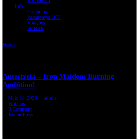
Repositório
Info
Contactos
Passatempo OFF
Votações
SOBRE
Home
/
Etiqueta:
Press
Etiqueta:
Press
Antestreia – Iron Maiden: Burning
Ambition!
Maio 14, 2026
admin
Notícias
0 Comment
Evento
Press
Os R.A.M.P. foram à antestreia do documentário dos Iron Maiden: