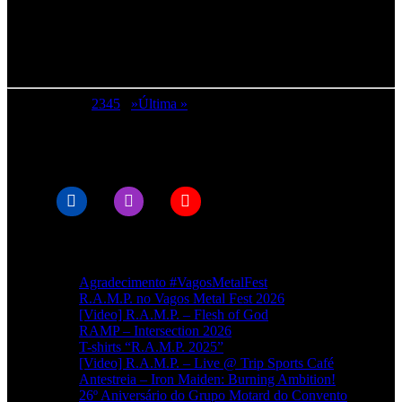
Página 1 de 6
1
2
3
4
5
...
»
Última »
© RAMPMETAL.COM
Artigos recentes
Agradecimento #VagosMetalFest
R.A.M.P. no Vagos Metal Fest 2026
[Video] R.A.M.P. – Flesh of God
RAMP – Intersection 2026
T-shirts “R.A.M.P. 2025”
[Video] R.A.M.P. – Live @ Trip Sports Café
Antestreia – Iron Maiden: Burning Ambition!
26º Aniversário do Grupo Motard do Convento