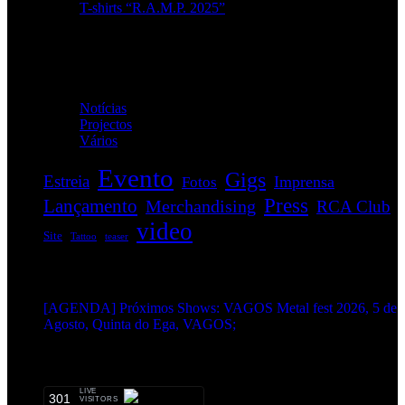
T-shirts “R.A.M.P. 2025”
Categorias
Notícias
(114)
Projectos
(1)
Vários
(35)
Evento
Gigs
Estreia
Imprensa
Fotos
Press
Lançamento
Merchandising
RCA Club
video
Site
Tattoo
teaser
EVENTOS:
[AGENDA] Próximos Shows: VAGOS Metal fest 2026, 5 de
Agosto, Quinta do Ega, VAGOS;
METALHEADS:
LIVE
301
VISITORS