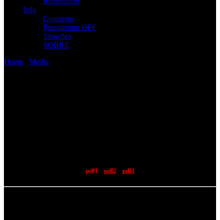
Repositório
Info
Contactos
Passatempo OFF
Votações
SOBRE
Home
/
Media
/
Press
Press
ENTREVISTAS / IMPRENSA / WEBZINES / TV
Loud! #134 05/2012 – Quadro de Honra
pdf1
pdf2
pdf3
R.A.M.P. XXV @ Rock in Rio Lisboa 2012