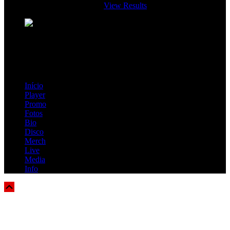
View Results
Loading ...
=> Join our RAMP METAL ARMY :
Copyright © 2026, R.A.M.P. | OFFICIAL & FANSITE.
Início
Player
Promo
Fotos
Bio
Disco
Merch
Live
Media
Info
Scroll
Up