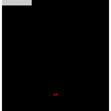
Versus Magazine #61
pdf
RAMP – LENDAS DO ROCK – ENTREVISTA