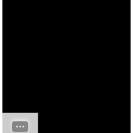
Entrevista Metal Global Especial R.A.M.P. | Ep. 654
(05 de Agosto de 2022)
LOOKmag | À conversa com Rui Duarte (R.A.M.P.)
(06 de Novembro de 2022)