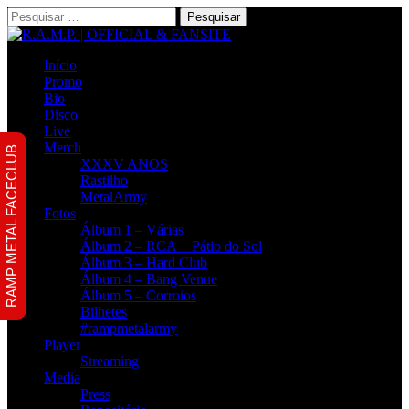
Pesquisar
por:
Início
Promo
Bio
Disco
Live
Merch
RAMP METAL FACECLUB
XXXV ANOS
Rastilho
MetalArmy
Fotos
Álbum 1 – Várias
Álbum 2 – RCA + Pátio do Sol
Álbum 3 – Hard Club
Álbum 4 – Bang Venue
Álbum 5 – Corroios
Bilhetes
#rampmetalarmy
Player
Streaming
Media
Press