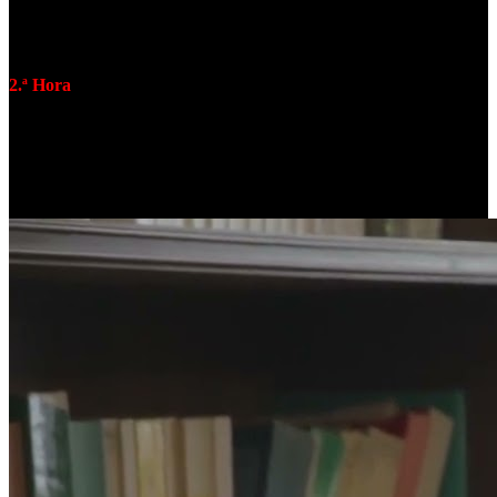
1.ª Hora
: Analepsy, Dark Empathy, Downfall of Mankind,
Moonshade, Drakh, Corpus Christii, Sacred Sin, Hórus, The
Chapter, Inhaling, Nihility, Invoke e Sardonic Witchery.
2.ª Hora
: Entrevista e destaque a
R.A.M.P.
.
3.ª Hora
: Entrevista e destaque a Law of Contagion e Ukrayina.
ENTREVISTA | R.A.M.P.: ARTE SONORA parte 1
(24 de Abril de 2022)