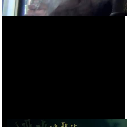
CAMINHOS METÁLICOS COnVIDa #18 | RUI
DUARTE (RAMP)
(18 de Julho de 2020)