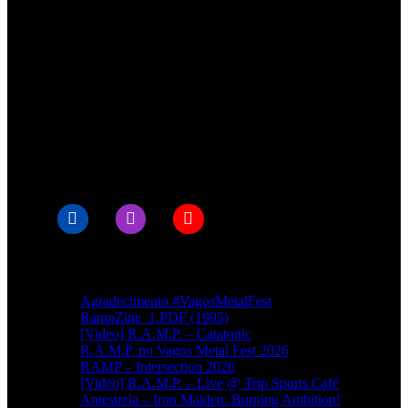
© RAMPMETAL.COM
Artigos recentes
Agradecimento #VagosMetalFest
RampZine_1.PDF (1995)
[Video] R.A.M.P. – Catatonic
R.A.M.P. no Vagos Metal Fest 2026
RAMP – Intersection 2026
[Video] R.A.M.P. – Live @ Trip Sports Café
Antestreia – Iron Maiden: Burning Ambition!