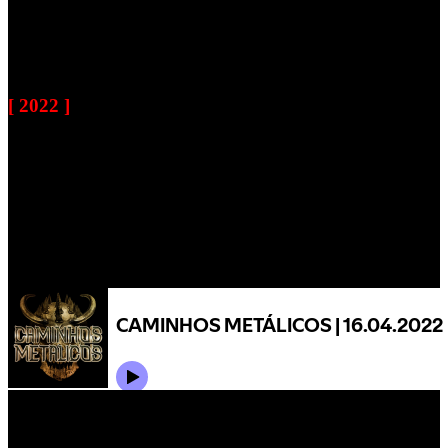
[ 2022 ]
RAMP – Entrevista Especial (Alta Tensão | Antena3)
(29 de Março de 2022)
CAMINHOS METÁLICOS | 16.04.2022
Nota: Se der erro de certificado, com o botão do lado direito fazer
“reload”. Responsabilidade dos “CM”.