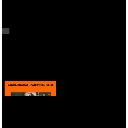
RAMP – POPULAR FM “Catedral do Rock”
(09 de Janeiro de 2023)
popularfm_2023
LANÇA CHAMAS FASE FINAL – RAMP –
Entrevista de Gustavo Vidal
(29 de Fevereiro de 1992)
Boca de Trapos Podcast com Rui Duarte
(11 de Abril de 2024)