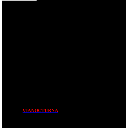
ENTREVISTA | R.A.M.P.: VIANOCTURNA
(07 de Maio de 2022)
Lê aqui na
VIANOCTURNA