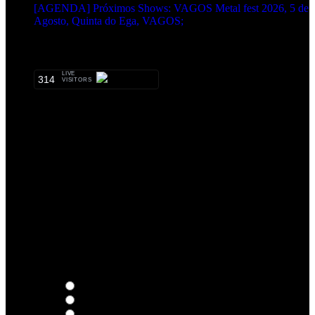
[AGENDA] Próximos Shows: VAGOS Metal fest 2026, 5 de
Agosto, Quinta do Ega, VAGOS;
METALHEADS:
LIVE
314
VISITORS
Qual o teu LP preferido de R.A.M.P.?
Thoughts
Intersection
EDR