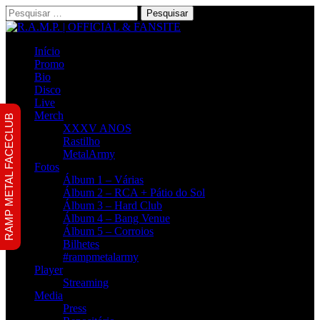
Pesquisar
por:
Início
Promo
Bio
Disco
Live
Merch
RAMP METAL FACECLUB
XXXV ANOS
Rastilho
MetalArmy
Fotos
Álbum 1 – Várias
Álbum 2 – RCA + Pátio do Sol
Álbum 3 – Hard Club
Álbum 4 – Bang Venue
Álbum 5 – Corroios
Bilhetes
#rampmetalarmy
Player
Streaming
Media
Press