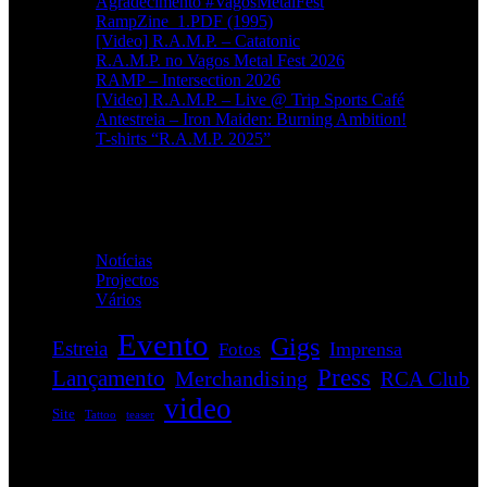
Agradecimento #VagosMetalFest
RampZine_1.PDF (1995)
[Video] R.A.M.P. – Catatonic
R.A.M.P. no Vagos Metal Fest 2026
RAMP – Intersection 2026
[Video] R.A.M.P. – Live @ Trip Sports Café
Antestreia – Iron Maiden: Burning Ambition!
T-shirts “R.A.M.P. 2025”
Categorias
Notícias
(114)
Projectos
(1)
Vários
(35)
Evento
Gigs
Estreia
Imprensa
Fotos
Press
Lançamento
Merchandising
RCA Club
video
Site
Tattoo
teaser
EVENTOS: