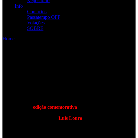
Repositório
Info
Contactos
Passatempo OFF
Votações
SOBRE
Home
/
Promo
Promo
R.A.M.P. – INTERSECTION
Estávamos em 1995 quando Intersection viu a luz do dia na sua
edição original em CD sendo o primeiro disco de uma banda
Portuguesa de Metal a entrar no Top de vendas Nacional.
Passados 30 anos a Hell Xis Records tem o privilégio de vos
apresentar uma
edição comemorativa
, deste marco do Metal
Português, em vinil duplo de 180 gramas, inserido num gatefold
magistralmente ilustrado por
Luis Louro
que deu de novo vida ao
Corvo
para esta versão de Intersection remasterizada por Ricardo
Mendonça.
Esta edição contém
dois temas extras
, uma remistura de Armando