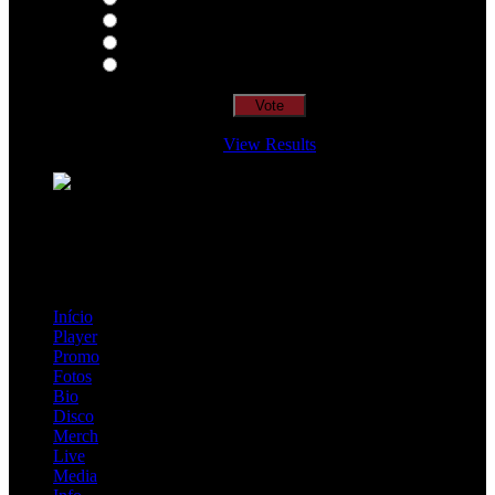
Nude
Visions
Insidiously
View Results
Loading ...
=> Join our RAMP METAL ARMY :
Copyright © 2026, R.A.M.P. | OFFICIAL & FANSITE.
Início
Player
Promo
Fotos
Bio
Disco
Merch
Live
Media