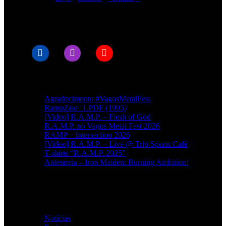
© RAMPMETAL.COM
Artigos recentes
Agradecimento #VagosMetalFest
RampZine_1.PDF (1995)
[Video] R.A.M.P. – Flesh of God
R.A.M.P. no Vagos Metal Fest 2026
RAMP – Intersection 2026
[Video] R.A.M.P. – Live @ Trip Sports Café
T-shirts “R.A.M.P. 2025”
Antestreia – Iron Maiden: Burning Ambition!
Categorias
Notícias
(114)