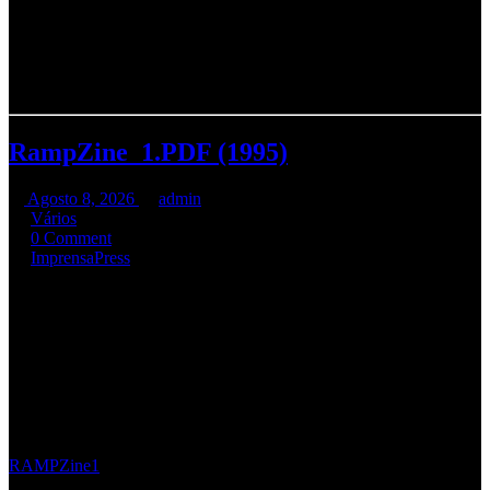
organização que se desdobraram para colmatar todos os imprevistos.
Cansado, mas de coração cheio
Respect
Rui Duarte, R.A.M.P.
RampZine_1.PDF (1995)
Agosto 8, 2026
admin
Vários
0 Comment
Imprensa
Press
Disponibilizado a RampZine_1 em formato PDF aqui no site. São
34 páginas
quando todos ainda vivíamos sem Internet, e portanto
sem redes sociais, mas foi assim que tudo começou… com
fotocópias!! Um agradecimento especial ao João Pepe.
Clica abaixo para descarregar.
RAMPZine1