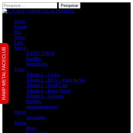
Pesquisar
por:
Início
Promo
Bio
Disco
Live
Merch
RAMP METAL FACECLUB
XXXV ANOS
Rastilho
MetalArmy
Fotos
Álbum 1 – Várias
Álbum 2 – RCA + Pátio do Sol
Álbum 3 – Hard Club
Álbum 4 – Bang Venue
Álbum 5 – Corroios
Bilhetes
#rampmetalarmy
Player
Streaming
Media
Press