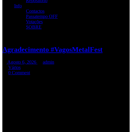
Repositório
Info
Contactos
Passatempo OFF
Votações
SOBRE
Agradecimento #VagosMetalFest
Agosto 6, 2026
admin
Vários
0 Comment
O PÚBLICO DE VAGOS FOI ÉPICO!!!
QUANDO OS “LUSITANOS” SE UNEM SÃO UMA FORÇA
INCONTORNÁVEL
SEM VOCÊS NÃO SERIA POSSÍVEL.
MUITO OBRIGADO A TODOS OS QUE FIZERAM ESTA
CHAMA IMENSA.
Resta-me agradecer a toda a equipa técnica dos
RAMP
e da