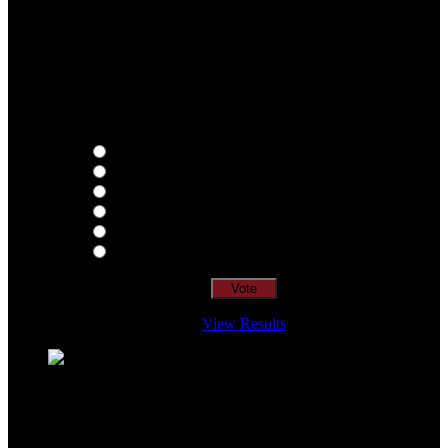
Qual o teu LP preferido de R.A.M.P.?
Thoughts
Intersection
EDR
Nude
Visions
Insidiously
View Results
Loading ...
=> Join our RAMP METAL ARMY :
Copyright © 2026, R.A.M.P. | OFFICIAL & FANSITE.