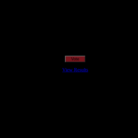
Qual o teu LP preferido de R.A.M.P.?
View Results