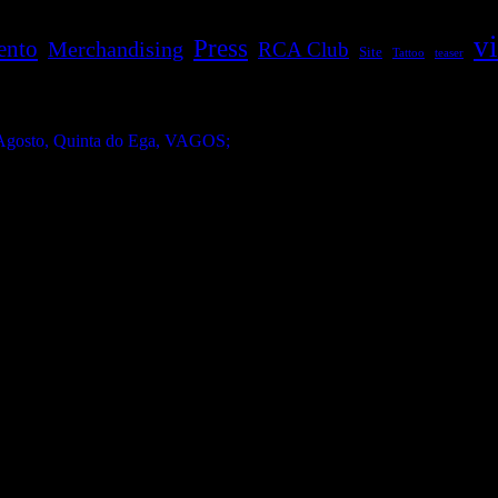
v
Press
ento
Merchandising
RCA Club
Site
Tattoo
teaser
gosto, Quinta do Ega, VAGOS;