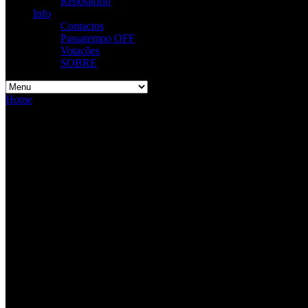
Repositório
Info
Contactos
Passatempo OFF
Votações
SOBRE
Home
/
Live
Live
VAGOS Metal Fest
Date:
Agosto 5, 2026
Time:
12:00 am - 12:00 am
Location:
Quinta do Ega, Vagos
26º Aniversário do Grupo Motard do Convento
Date:
Julho 4, 2026