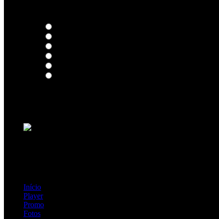
Thoughts
Intersection
EDR
Nude
Visions
Insidiously
Loading ...
=> Join our RAMP METAL ARMY :
Copyright © 2026, R.A.M.P. | OFFICIAL & FANSITE.
Início
Player
Promo
Fotos