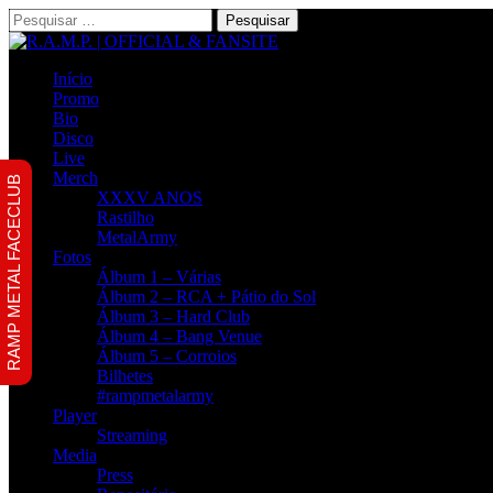
Pesquisar
por:
Início
Promo
Bio
Disco
Live
Merch
RAMP METAL FACECLUB
XXXV ANOS
Rastilho
MetalArmy
Fotos
Álbum 1 – Várias
Álbum 2 – RCA + Pátio do Sol
Álbum 3 – Hard Club
Álbum 4 – Bang Venue
Álbum 5 – Corroios
Bilhetes
#rampmetalarmy
Player
Streaming
Media
Press