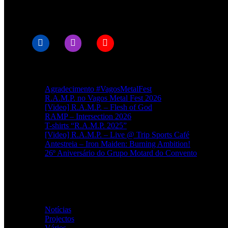
© RAMPMETAL.COM
Artigos recentes
Agradecimento #VagosMetalFest
R.A.M.P. no Vagos Metal Fest 2026
[Video] R.A.M.P. – Flesh of God
RAMP – Intersection 2026
T-shirts “R.A.M.P. 2025”
[Video] R.A.M.P. – Live @ Trip Sports Café
Antestreia – Iron Maiden: Burning Ambition!
26º Aniversário do Grupo Motard do Convento
Categorias
Notícias
(114)
Projectos
(1)
Vários
(34)