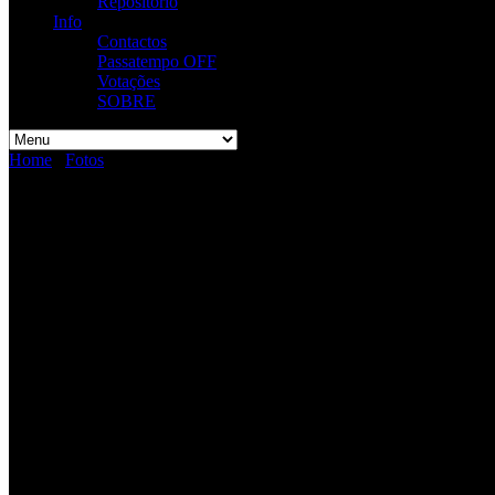
Repositório
Info
Contactos
Passatempo OFF
Votações
SOBRE
Home
/
Fotos
/
Fotos de Concertos – Hard Club
Fotos de Concertos – Hard Clu