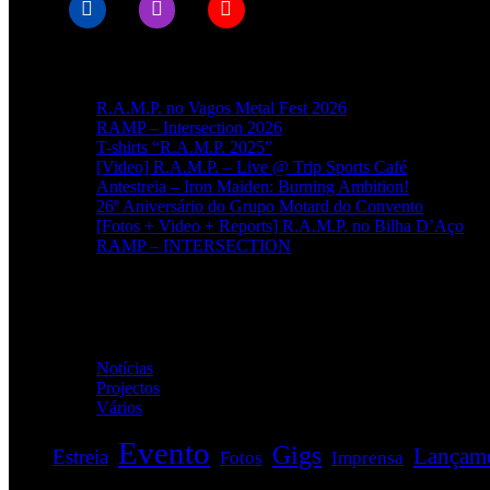
Artigos recentes
R.A.M.P. no Vagos Metal Fest 2026
RAMP – Intersection 2026
T-shirts “R.A.M.P. 2025”
[Video] R.A.M.P. – Live @ Trip Sports Café
Antestreia – Iron Maiden: Burning Ambition!
26º Aniversário do Grupo Motard do Convento
[Fotos + Video + Reports] R.A.M.P. no Bilha D’Aço
RAMP – INTERSECTION
Categorias
Notícias
(114)
Projectos
(1)
Vários
(33)
Evento
Gigs
Lançam
Estreia
Fotos
Imprensa