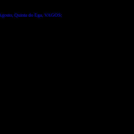
gosto, Quinta do Ega, VAGOS;
Qual o teu LP preferido de R.A.M.P.?