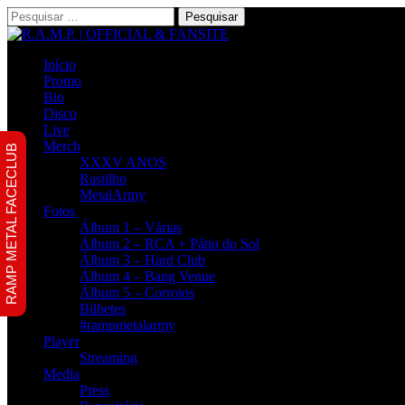
Pesquisar
por:
Início
Promo
Bio
Disco
Live
Merch
RAMP METAL FACECLUB
XXXV ANOS
Rastilho
MetalArmy
Fotos
Álbum 1 – Várias
Álbum 2 – RCA + Pátio do Sol
Álbum 3 – Hard Club
Álbum 4 – Bang Venue
Álbum 5 – Corroios
Bilhetes
#rampmetalarmy
Player
Streaming
Media
Press