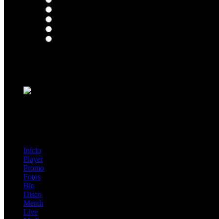
Intersection
EDR
Nude
Visions
Insidiously
Loading ...
=> Join our RAMP METAL ARMY :
Copyright © 2026, R.A.M.P. | OFFICIAL & FANSITE.
Início
Player
Promo
Fotos
Bio
Disco
Merch
Live