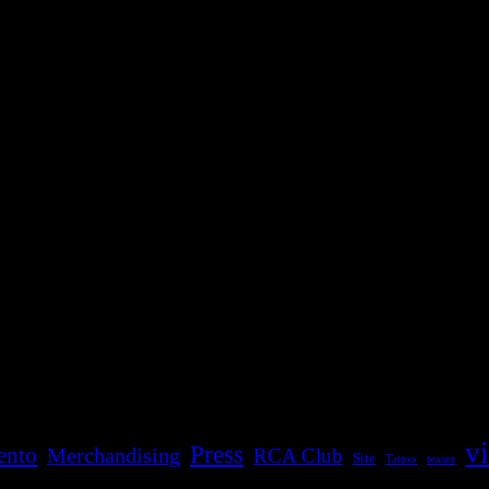
v
Press
ento
Merchandising
RCA Club
Site
Tattoo
teaser