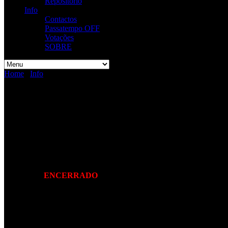
Repositório
Info
Contactos
Passatempo OFF
Votações
SOBRE
Home
/
Info
/
Passatempo OFF
Passatempo OFF
Habilita-te a uma t-shirt Homem “L” ou Mulher “S”/”M” (consoante o
Passatempo
ENCERRADO
para apuramento do vencedor da frase re
Frase vendedora:
“Com um concerto cá em casa…