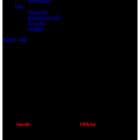
Repositório
Info
Contactos
Passatempo OFF
Votações
SOBRE
Home
/
Info
/
Sobre
Sobre
Acerca deste site…
Luis Galhote aka
rampboy
»
webmaster
Começou como site de fã e passou por várias plataformas até aos
dias de hoje, mas sem qualquer interrupção e sempre atualizado.
Batizado com “
#1 fansite
” [
welcome.to/ramp
] e ativo desde
1999.04.22,
marcou o início uns meses antes do
Festival T99
com
Metallica
+
RAMP
(entre outras bandas), e durante quase 6 anos
foi um
fansite
, tornando-se no “
Ramp
Official
Site
” (2ª versão) em
2005.01.18
a pedido da banda. Em fevereiro de
2009
o site sofreu
nova renovação e foi rebatizado para “
RAMP SCUM SITE”
, e o