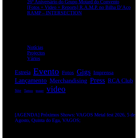
26º Aniversário do Grupo Motard do Convento
[Fotos + Video + Reports] R.A.M.P. no Bilha D’Aço
RAMP – INTERSECTION
Categorias
Notícias
(114)
Projectos
(1)
Vários
(33)
Evento
Gigs
Estreia
Fotos
Imprensa
Press
Lançamento
Merchandising
RCA Club
video
Site
Tattoo
teaser
EVENTOS:
[AGENDA] Próximos Shows: VAGOS Metal fest 2026, 5 de
Agosto, Quinta do Ega, VAGOS;
METALHEADS: