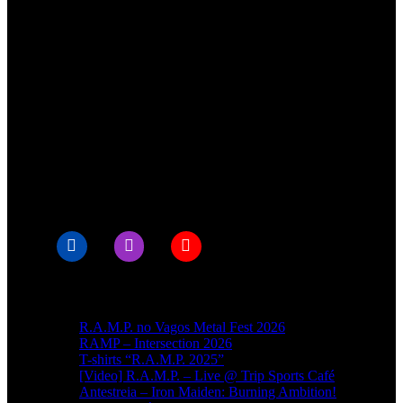
Obrigado pelo apoio.
© RAMPMETAL.COM
Artigos recentes
R.A.M.P. no Vagos Metal Fest 2026
RAMP – Intersection 2026
T-shirts “R.A.M.P. 2025”
[Video] R.A.M.P. – Live @ Trip Sports Café
Antestreia – Iron Maiden: Burning Ambition!