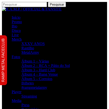
Pesquisar
por:
Início
Promo
Bio
Disco
Live
Merch
RAMP METAL FACECLUB
XXXV ANOS
Rastilho
MetalArmy
Fotos
Álbum 1 – Várias
Álbum 2 – RCA + Pátio do Sol
Álbum 3 – Hard Club
Álbum 4 – Bang Venue
Álbum 5 – Corroios
Bilhetes
#rampmetalarmy
Player
Streaming
Media
Press