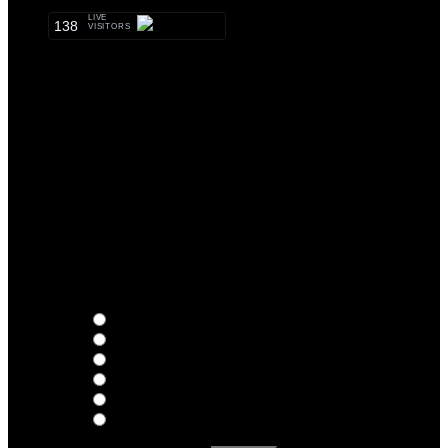
LIVE
138
VISITORS
Qual o teu LP preferido de R.A.M.P.?
Thoughts
Intersection
EDR
Nude
Visions
Insidiously