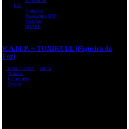
Repositório
Info
Contactos
Passatempo OFF
Votações
SOBRE
R.A.M.P. + TOXIKULL (Figueira da
Foz)
Junho 7, 2022
admin
Notícias
0 Comment
Evento
DRAC – Direito de Resposta Associação Cultural –
FIGUEIRA
DA FOZ
. A DRAC em parceria com a NOTREDAME
PRODUCTIONS tem o orgulho e prazer de apresentar…
R.A.M.P.
– Concertos de apresentação “
Insidiously
” A primeira parte será
assegurada pelos
Toxikull
. É já dia
11 de Junho
, e os concertos