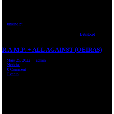
Apareçam lml
Os concertos têm hora de início prevista para as 22h00, e abertura
de portas às 21:00.
Os bilhetes já se encontram à venda aqui:
👉
unkind.pt
Também no próprio dia na entrada, ou ainda em
Letsgo.pt
R.A.M.P. + ALL AGAINST (OEIRAS)
Maio 25, 2022
admin
Notícias
0 Comment
Evento
Os
R.A.M.P.
já estão na estrada com a sua tour de promoção ao
novo disco «
Insidiously
». O primeiro concerto no dia 21 Maio foi
memorável, e no dia
03 de Junho
será ainda mais no
PÁTIO DO
SOL
em
Oeiras – Barcarena
.
A primeira parte será assegurada pelos
All Against
que prometem