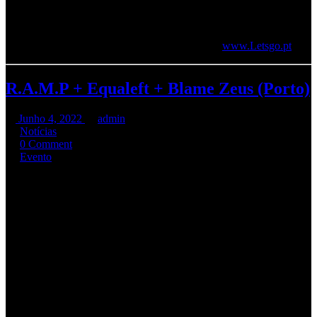
têm hora de início prevista para as 22h00, e abertura de portas às
21:00. Os bilhetes encontram-se à venda aqui:
👉 ,
Também no próprio dia na entrada, ou ainda em
www.Letsgo.pt
R.A.M.P + Equaleft + Blame Zeus (Porto)
Junho 4, 2022
admin
Notícias
0 Comment
Evento
Na próxima sexta feira (
10 de Junho
) os
R.A.M.P.
regressam à
Invicta com os amigos
Equaleft
e
Blame Zeus
. A espera foi longa,
por isso deixamos aqui o pedido para que passem a palavra. Juntem
o old school e o new school, o tradicional e o extremo, o prog e o
groove, o thrash e o death, o grind e o black, o nu e o djent, o speed
e o doom, o emo e o gótico, o core e o industrial… Basicamente
toda a
tribo do metal
.
Juntos somos mais fortes e o movimento assim o merece para que
mais se convertam à música pesada e todas as suas facetas.