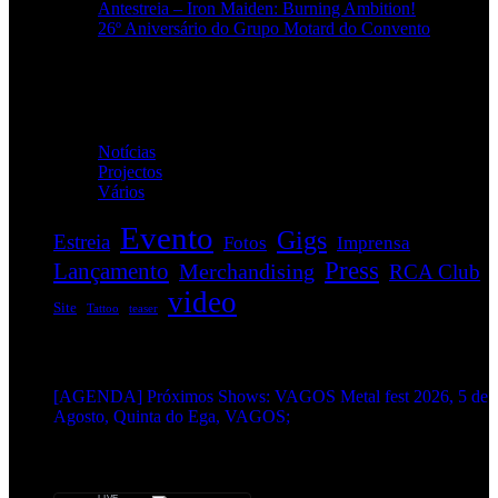
Antestreia – Iron Maiden: Burning Ambition!
26º Aniversário do Grupo Motard do Convento
Categorias
Notícias
(114)
Projectos
(1)
Vários
(34)
Evento
Gigs
Estreia
Fotos
Imprensa
Press
Lançamento
Merchandising
RCA Club
video
Site
Tattoo
teaser
EVENTOS:
[AGENDA] Próximos Shows: VAGOS Metal fest 2026, 5 de
Agosto, Quinta do Ega, VAGOS;
METALHEADS: