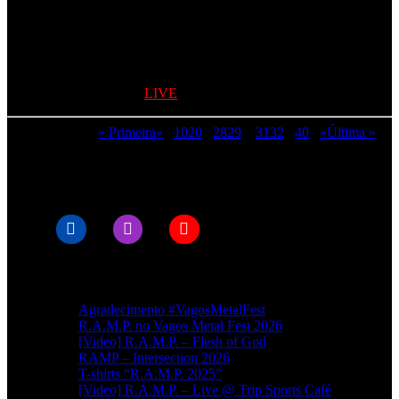
aquecer a sala e criar o melhor ambiente para um grande espetáculo
dos RAMP.
Os concertos têm hora de início prevista para as
22h00
, e abertura
de portas às 21:00 🤘🏻🤘🏻
+ Informação na secção
LIVE
Página 30 de 49
« Primeira
«
...
10
20
...
28
29
30
31
32
...
40
...
»
Última »
© RAMPMETAL.COM
Artigos recentes
Agradecimento #VagosMetalFest
R.A.M.P. no Vagos Metal Fest 2026
[Video] R.A.M.P. – Flesh of God
RAMP – Intersection 2026
T-shirts “R.A.M.P. 2025”
[Video] R.A.M.P. – Live @ Trip Sports Café