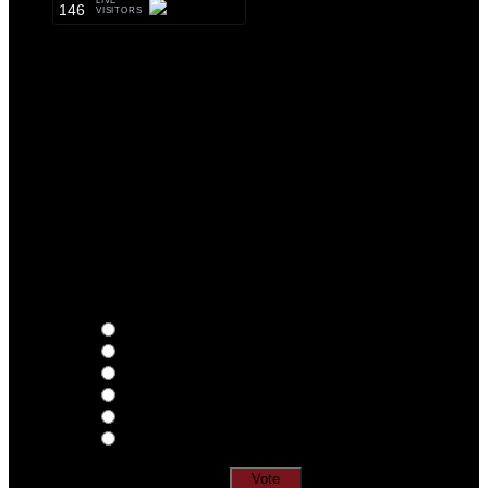
LIVE
146
VISITORS
Qual o teu LP preferido de R.A.M.P.?
Thoughts
Intersection
EDR
Nude
Visions
Insidiously