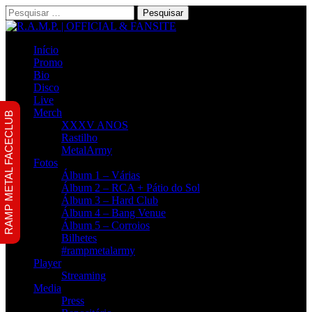
Pesquisar
por:
Início
Promo
Bio
Disco
Live
Merch
RAMP METAL FACECLUB
XXXV ANOS
Rastilho
MetalArmy
Fotos
Álbum 1 – Várias
Álbum 2 – RCA + Pátio do Sol
Álbum 3 – Hard Club
Álbum 4 – Bang Venue
Álbum 5 – Corroios
Bilhetes
#rampmetalarmy
Player
Streaming
Media
Press