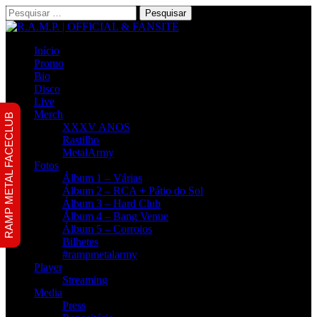
Pesquisar
por:
Início
Promo
Bio
Disco
Live
Merch
RAMP METAL FACECLUB
XXXV ANOS
Rastilho
MetalArmy
Fotos
Álbum 1 – Várias
Álbum 2 – RCA + Pátio do Sol
Álbum 3 – Hard Club
Álbum 4 – Bang Venue
Álbum 5 – Corroios
Bilhetes
#rampmetalarmy
Player
Streaming
Media
Press