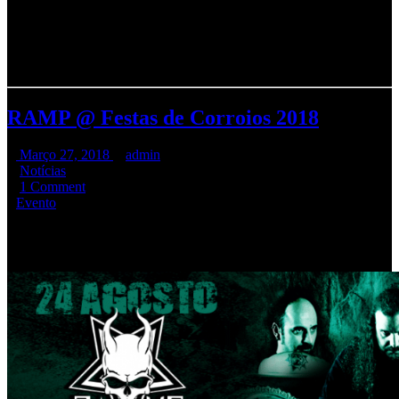
Os
RAMP
acabam de confirmar presença no Casainhos Fest 2018,
num ano histórico para a banda, visto celebrarem XXX anos de
existência. A
1 de Setembro…
CASAINHOS WILL BURN
|m|
RAMP @ Festas de Corroios 2018
Março 27, 2018
admin
Notícias
1 Comment
Evento
Dia
24 de Agosto
os
RAMP
estão em casa.
CORROIOS É
OUTRA MÚSICA !