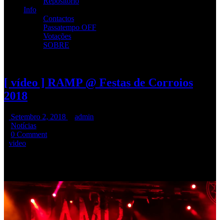
Repositório
Info
Contactos
Passatempo OFF
Votações
SOBRE
[ vídeo ] RAMP @ Festas de Corroios
2018
Setembro 2, 2018
admin
Notícias
0 Comment
video
Fica o registo do “Hallelujah” na abertura das
Festas de Corroios
2018
.