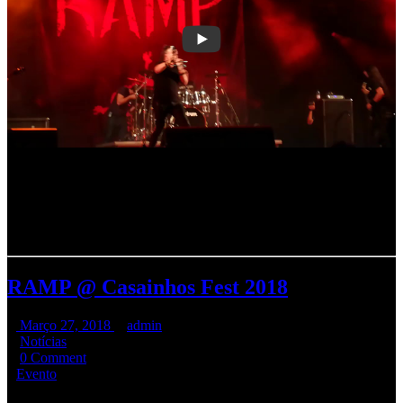
Neste momento os
RAMP
encontram-se em processo de
composição com vista a um próximo álbum de originais, e numa
altura em que celebram
30 anos
de carreira.
Créditos do vídeo : “Songs For The Deaf Radio”
RAMP @ Casainhos Fest 2018
Março 27, 2018
admin
Notícias
0 Comment
Evento