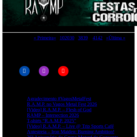
Página 40 de 49
« Primeira
«
...
10
20
30
...
38
39
40
41
42
...
»
Última »
© RAMPMETAL.COM
Artigos recentes
Agradecimento #VagosMetalFest
R.A.M.P. no Vagos Metal Fest 2026
[Video] R.A.M.P. – Flesh of God
RAMP – Intersection 2026
T-shirts “R.A.M.P. 2025”
[Video] R.A.M.P. – Live @ Trip Sports Café
Antestreia – Iron Maiden: Burning Ambition!