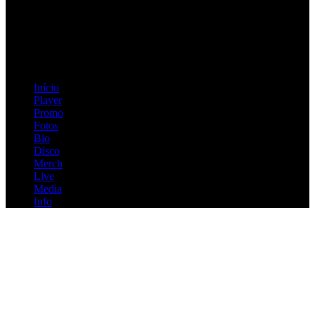
=> Join our RAMP METAL ARMY :
Copyright © 2026, R.A.M.P. | OFFICIAL & FANSITE.
Início
Player
Promo
Fotos
Bio
Disco
Merch
Live
Media
Info