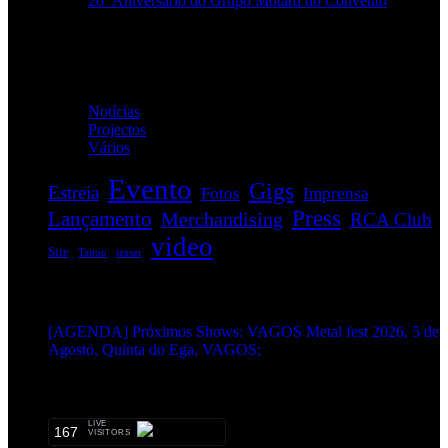
26º Aniversário do Grupo Motard do Convento
Categorias
Notícias
(114)
Projectos
(1)
Vários
(34)
Evento
Gigs
Estreia
Fotos
Imprensa
Press
Lançamento
Merchandising
RCA Club
video
Site
Tattoo
teaser
EVENTOS:
[AGENDA] Próximos Shows: VAGOS Metal fest 2026, 5 de
Agosto, Quinta do Ega, VAGOS;
METALHEADS:
LIVE
167
VISITORS