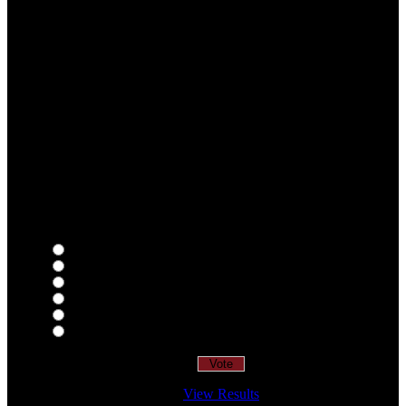
Qual o teu LP preferido de R.A.M.P.?
Thoughts
Intersection
EDR
Nude
Visions
Insidiously
View Results