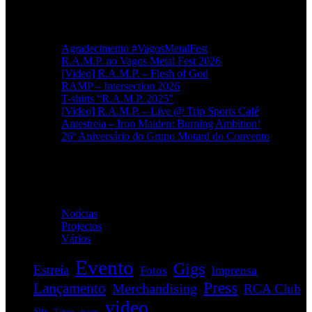
Artigos recentes
Agradecimento #VagosMetalFest
R.A.M.P. no Vagos Metal Fest 2026
[Video] R.A.M.P. – Flesh of God
RAMP – Intersection 2026
T-shirts “R.A.M.P. 2025”
[Video] R.A.M.P. – Live @ Trip Sports Café
Antestreia – Iron Maiden: Burning Ambition!
26º Aniversário do Grupo Motard do Convento
Categorias
Notícias
(114)
Projectos
(1)
Vários
(34)
Evento
Gigs
Estreia
Fotos
Imprensa
Press
Lançamento
Merchandising
RCA Club
video
Site
Tattoo
teaser