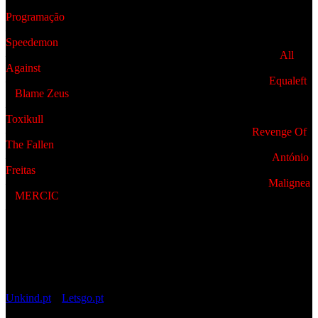
Portugal.
Programação
– 21 Maio – SIDE B ROCKS | Alenquer – Banda de abertura:
Speedemon
– 03 Junho – PÁTIO DO SOL | Oeiras – Banda de abertura:
All
Against
– 10 Junho – HARD CLUB | Porto – Bandas de abertura:
Equaleft
+
Blame Zeus
– 11 Junho – D.R.A.C | Figueira da foz – Banda de abertura:
Toxikull
– 17 Junho – A.D.A.O | Barreiro – Banda de abertura:
Revenge Of
The Fallen
– 18 Junho – BANG VENUE |T. Vedras – DJ Convidado:
António
Freitas
– 25 Junho – TEXAS BAR | Leiria – Bandas de abertura:
Malignea
+
MERCIC
– 02 Julho – A.R.M.F. | Faro
A banda apresenta-se com a nova formação composta por Rui
Duarte na voz, Ricardo Mendonça e Pedro Mendes nas guitarras,
Apache no baixo e João Gonçalves na bateria.
Para cada um dos espetáculos haverá ainda uma banda convidada a
divulgar.
Os bilhetes vão estar à venda em pré-venda através das plataformas
Unkind.pt
e
Letsgo.pt
ao valor de 10€, bem como no próprio dia,
com acréscimo de 1€.