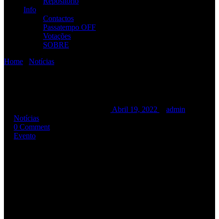
Repositório
Info
Contactos
Passatempo OFF
Votações
SOBRE
Home
/
Notícias
/
TOUR 2022 “INSIDIOUSLY”
TOUR 2022 “INSIDIOUSLY”
TOUR 2022 “INSIDIOUSLY”
Abril 19, 2022
admin
Notícias
0 Comment
Evento
Os
R.A.M.P.
vão estar na estrada para uma tour de promoção ao
novo disco «
Insidiously
», o sucessor do já longínquo «Visions», de
2009.
Resultado de uma cooperação com a
Notredame productions
, que
celebra vinte anos de atividade, e faz chegar o espetáculo dos
R.A.M.P. a oito salas em cidades diferentes de norte a sul de