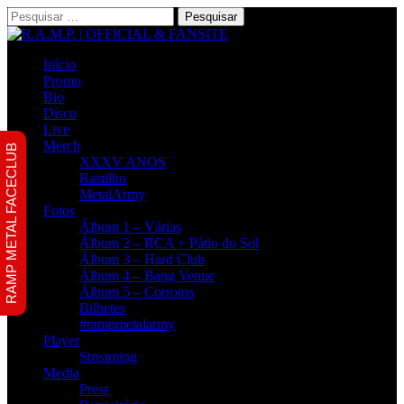
Pesquisar
por:
Início
Promo
Bio
Disco
Live
Merch
RAMP METAL FACECLUB
XXXV ANOS
Rastilho
MetalArmy
Fotos
Álbum 1 – Várias
Álbum 2 – RCA + Pátio do Sol
Álbum 3 – Hard Club
Álbum 4 – Bang Venue
Álbum 5 – Corroios
Bilhetes
#rampmetalarmy
Player
Streaming
Media
Press