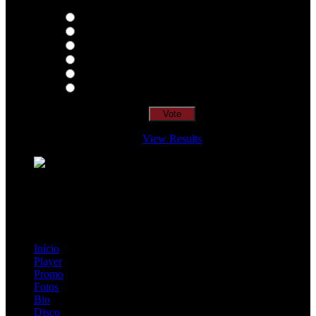
Thoughts
Intersection
EDR
Nude
Visions
Insidiously
View Results
Loading ...
=> Join our RAMP METAL ARMY :
Copyright © 2026, R.A.M.P. | OFFICIAL & FANSITE.
Início
Player
Promo
Fotos
Bio
Disco