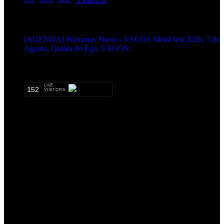
EVENTOS:
[AGENDA] Próximos Shows: VAGOS Metal fest 2026, 5 de
Agosto, Quinta do Ega, VAGOS;
METALHEADS:
LIVE
152
VISITORS
Qual o teu LP preferido de R.A.M.P.?