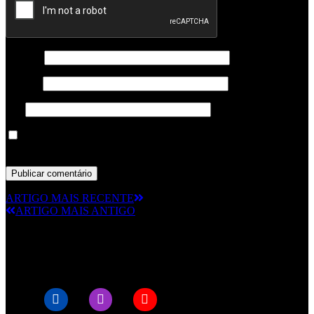
Nome
*
Email
*
Site
Guardar o meu nome, email e site neste navegador para a
próxima vez que eu comentar.
ARTIGO MAIS RECENTE
ARTIGO MAIS ANTIGO
© RAMPMETAL.COM