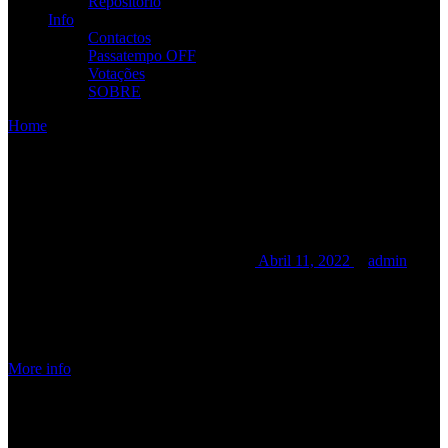
Repositório
Info
Contactos
Passatempo OFF
Votações
SOBRE
Home
/
/
Caminhos Metálicos Online Festival
Caminhos Metálicos Online
Festival
Caminhos Metálicos Online Festival
Abril 11, 2022
admin
Date:
Maio 8, 2022
Time:
12:00 am - 12:00
am
Location:
ONLINE
More info