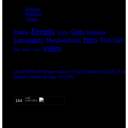
Notícias
(114)
Projectos
(1)
Vários
(35)
Evento
Gigs
Estreia
Imprensa
Fotos
Press
Lançamento
Merchandising
RCA Club
video
Site
Tattoo
teaser
EVENTOS:
[AGENDA] Próximos Shows: VAGOS Metal fest 2026, 5 de
Agosto, Quinta do Ega, VAGOS;
METALHEADS:
LIVE
164
VISITORS