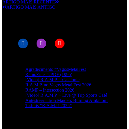
ARTIGO MAIS RECENTE
ARTIGO MAIS ANTIGO
© RAMPMETAL.COM
Artigos recentes
Agradecimento #VagosMetalFest
RampZine_1.PDF (1995)
[Video] R.A.M.P. – Catatonic
R.A.M.P. no Vagos Metal Fest 2026
RAMP – Intersection 2026
[Video] R.A.M.P. – Live @ Trip Sports Café
Antestreia – Iron Maiden: Burning Ambition!
T-shirts “R.A.M.P. 2025”
Categorias