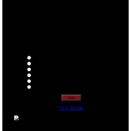
Qual o teu LP preferido de R.A.M.P.?
Thoughts
Intersection
EDR
Nude
Visions
Insidiously
View Results
Loading ...
=> Join our RAMP METAL ARMY :