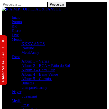
Pesquisar
por:
Início
Promo
Bio
Disco
Live
Merch
RAMP METAL FACECLUB
XXXV ANOS
Rastilho
MetalArmy
Fotos
Álbum 1 – Várias
Álbum 2 – RCA + Pátio do Sol
Álbum 3 – Hard Club
Álbum 4 – Bang Venue
Álbum 5 – Corroios
Bilhetes
#rampmetalarmy
Player
Streaming
Media
Press