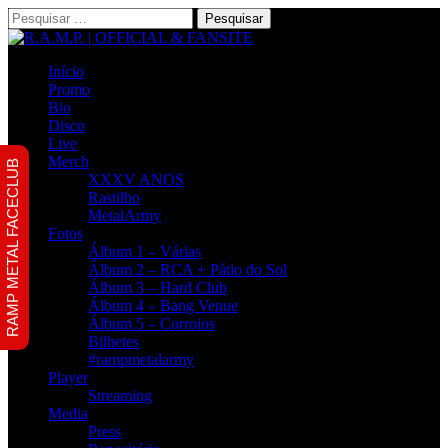
Pesquisar
por:
Início
Promo
Bio
Disco
Live
Merch
RAMP METAL FACECLUB
XXXV ANOS
Rastilho
MetalArmy
Fotos
Álbum 1 – Várias
Álbum 2 – RCA + Pátio do Sol
Álbum 3 – Hard Club
Álbum 4 – Bang Venue
Álbum 5 – Corroios
Bilhetes
#rampmetalarmy
Player
Streaming
Media
Press