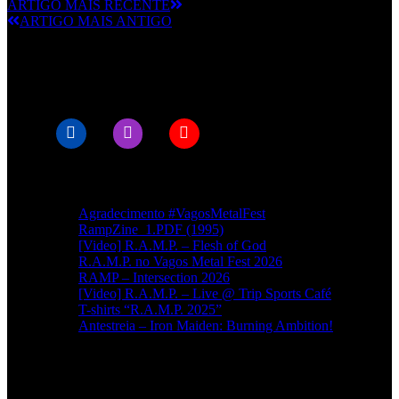
ARTIGO MAIS RECENTE
ARTIGO MAIS ANTIGO
© RAMPMETAL.COM
Artigos recentes
Agradecimento #VagosMetalFest
RampZine_1.PDF (1995)
[Video] R.A.M.P. – Flesh of God
R.A.M.P. no Vagos Metal Fest 2026
RAMP – Intersection 2026
[Video] R.A.M.P. – Live @ Trip Sports Café
T-shirts “R.A.M.P. 2025”
Antestreia – Iron Maiden: Burning Ambition!
Categorias