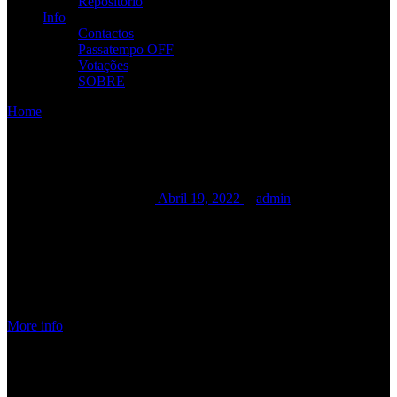
Repositório
Info
Contactos
Passatempo OFF
Votações
SOBRE
Home
/
/
INSIDIOUSLY TOUR
INSIDIOUSLY TOUR
INSIDIOUSLY TOUR
Abril 19, 2022
admin
Date:
Junho 25, 2022
Time:
12:00 am - 12:00
am
Location:
TEXAS BAR
| Leiria -
CANCELADO
More info