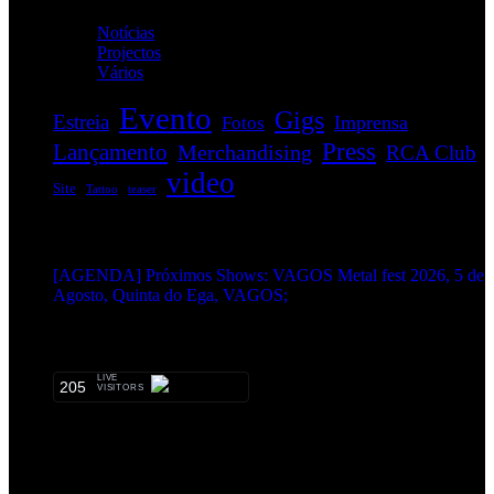
Notícias
(114)
Projectos
(1)
Vários
(35)
Evento
Gigs
Estreia
Imprensa
Fotos
Press
Lançamento
Merchandising
RCA Club
video
Site
Tattoo
teaser
EVENTOS:
[AGENDA] Próximos Shows: VAGOS Metal fest 2026, 5 de
Agosto, Quinta do Ega, VAGOS;
METALHEADS:
LIVE
205
VISITORS