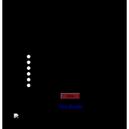
Qual o teu LP preferido de R.A.M.P.?
Thoughts
Intersection
EDR
Nude
Visions
Insidiously
View Results
Loading ...
=> Join our RAMP METAL ARMY :