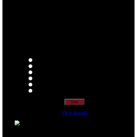
Qual o teu LP preferido de R.A.M.P.?
Thoughts
Intersection
EDR
Nude
Visions
Insidiously
View Results
Loading ...
=> Join our RAMP METAL ARMY :