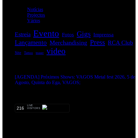
Notícias
(114)
Projectos
(1)
Vários
(34)
Evento
Gigs
Estreia
Fotos
Imprensa
Press
Lançamento
Merchandising
RCA Club
video
Site
Tattoo
teaser
EVENTOS:
[AGENDA] Próximos Shows: VAGOS Metal fest 2026, 5 de
Agosto, Quinta do Ega, VAGOS;
METALHEADS:
LIVE
216
VISITORS