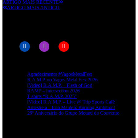
ARTIGO MAIS RECENTE
ARTIGO MAIS ANTIGO
© RAMPMETAL.COM
Artigos recentes
Agradecimento #VagosMetalFest
R.A.M.P. no Vagos Metal Fest 2026
[Video] R.A.M.P. – Flesh of God
RAMP – Intersection 2026
T-shirts “R.A.M.P. 2025”
[Video] R.A.M.P. – Live @ Trip Sports Café
Antestreia – Iron Maiden: Burning Ambition!
26º Aniversário do Grupo Motard do Convento
Categorias