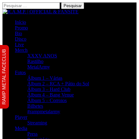
Pesquisar
por:
Início
Promo
Bio
Disco
Live
Merch
RAMP METAL FACECLUB
XXXV ANOS
Rastilho
MetalArmy
Fotos
Álbum 1 – Várias
Álbum 2 – RCA + Pátio do Sol
Álbum 3 – Hard Club
Álbum 4 – Bang Venue
Álbum 5 – Corroios
Bilhetes
#rampmetalarmy
Player
Streaming
Media
Press