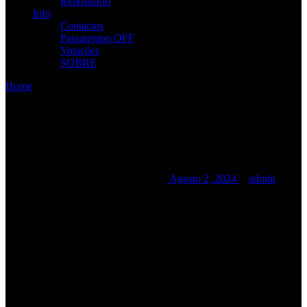
Repositório
Info
Contactos
Passatempo OFF
Votações
SOBRE
Home
/
/
Festival CA Vilar de Mouros 2024
Festival CA Vilar de Mouros
2024
Festival CA Vilar de Mouros 2024
Agosto 2, 2024
admin
Date:
Agosto 22, 2024
Time:
12:00 am - 12:00
am
Location:
Vilar de
Mouros