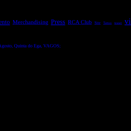
v
Press
ento
Merchandising
RCA Club
Site
Tattoo
teaser
gosto, Quinta do Ega, VAGOS;