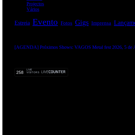
Projectos
(1)
Vários
(34)
Evento
Gigs
Lançam
Estreia
Fotos
Imprensa
EVENTOS:
[AGENDA] Próximos Shows: VAGOS Metal fest 2026, 5 de A
METALHEADS:
LIVE
258
VISITORS