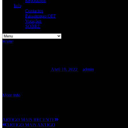
Repositório
Info
Contactos
Passatempo OFF
Votações
SOBRE
Home
/
/
INSIDIOUSLY TOUR
INSIDIOUSLY TOUR
INSIDIOUSLY TOUR
Abril 19, 2022
admin
Date:
Junho 10, 2022
Time:
12:00 am - 12:00 am
Location:
HARD CLUB | Porto
More info
ARTIGO MAIS RECENTE
ARTIGO MAIS ANTIGO