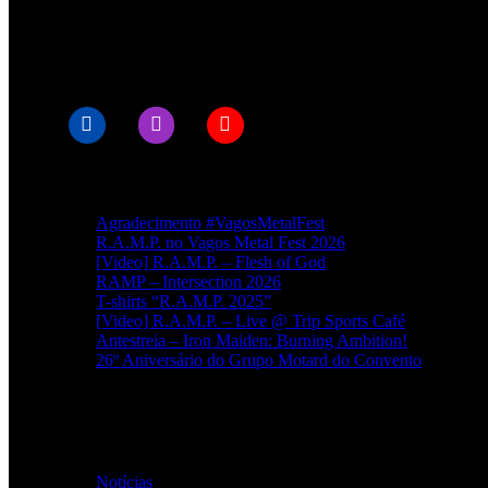
© RAMPMETAL.COM
Artigos recentes
Agradecimento #VagosMetalFest
R.A.M.P. no Vagos Metal Fest 2026
[Video] R.A.M.P. – Flesh of God
RAMP – Intersection 2026
T-shirts “R.A.M.P. 2025”
[Video] R.A.M.P. – Live @ Trip Sports Café
Antestreia – Iron Maiden: Burning Ambition!
26º Aniversário do Grupo Motard do Convento
Categorias
Notícias
(114)