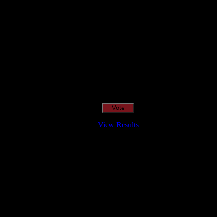
Qual o teu LP preferido de R.A.M.P.?
View Results