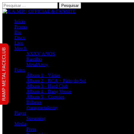
Pesquisar
por:
Início
Promo
Bio
Disco
Live
Merch
RAMP METAL FACECLUB
XXXV ANOS
Rastilho
MetalArmy
Fotos
Álbum 1 – Várias
Álbum 2 – RCA + Pátio do Sol
Álbum 3 – Hard Club
Álbum 4 – Bang Venue
Álbum 5 – Corroios
Bilhetes
#rampmetalarmy
Player
Streaming
Media
Press