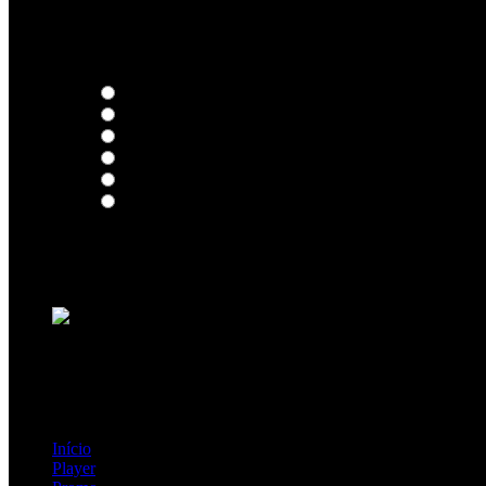
Thoughts
Intersection
EDR
Nude
Visions
Insidiously
Loading ...
=> Join our RAMP METAL ARMY :
Copyright © 2026, R.A.M.P. | OFFICIAL & FANSITE.
Início
Player