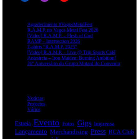
Artigos recentes
Agradecimento #VagosMetalFest
R.A.M.P. no Vagos Metal Fest 2026
[Video] R.A.M.P. – Flesh of God
RAMP – Intersection 2026
T-shirts “R.A.M.P. 2025”
[Video] R.A.M.P. – Live @ Trip Sports Café
Antestreia – Iron Maiden: Burning Ambition!
26º Aniversário do Grupo Motard do Convento
Categorias
Notícias
(114)
Projectos
(1)
Vários
(34)
Evento
Gigs
Estreia
Fotos
Imprensa
Press
Lançamento
Merchandising
RCA Club