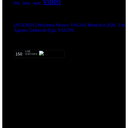
video
Site
Tattoo
teaser
EVENTOS:
[AGENDA] Próximos Shows: VAGOS Metal fest 2026, 5 de
Agosto, Quinta do Ega, VAGOS;
METALHEADS:
LIVE
150
VISITORS
Qual o teu LP preferido de R.A.M.P.?