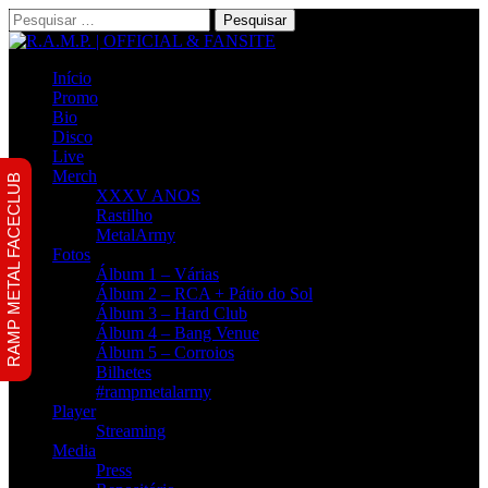
Pesquisar
por:
Início
Promo
Bio
Disco
Live
Merch
RAMP METAL FACECLUB
XXXV ANOS
Rastilho
MetalArmy
Fotos
Álbum 1 – Várias
Álbum 2 – RCA + Pátio do Sol
Álbum 3 – Hard Club
Álbum 4 – Bang Venue
Álbum 5 – Corroios
Bilhetes
#rampmetalarmy
Player
Streaming
Media
Press