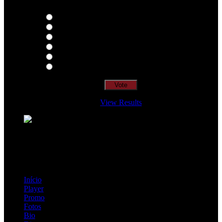
Thoughts
Intersection
EDR
Nude
Visions
Insidiously
View Results
Loading ...
=> Join our RAMP METAL ARMY :
Copyright © 2026, R.A.M.P. | OFFICIAL & FANSITE.
Início
Player
Promo
Fotos
Bio