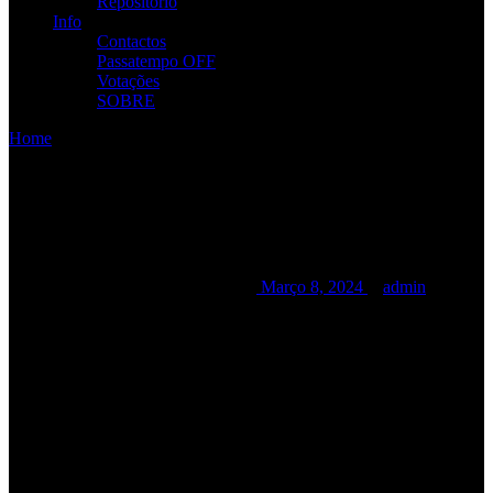
Repositório
Info
Contactos
Passatempo OFF
Votações
SOBRE
Home
/
/
Festas Populares da Amora 2024
Festas Populares da Amora
2024
Festas Populares da Amora 2024
Março 8, 2024
admin
Date:
Agosto 16, 2024
Time:
12:00 am - 12:00
am
Location:
Amora
(Seixal)