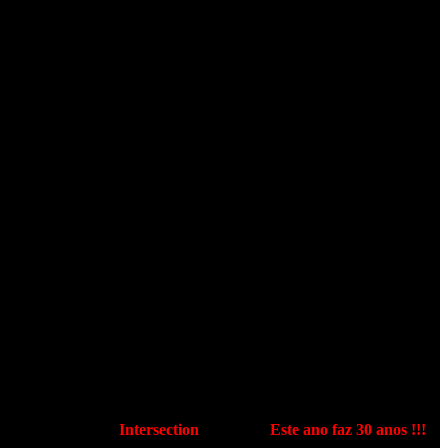
bum dos
R.A.M.P.
“
Intersection
” de 1995 (
Este ano faz 30 anos !!!
).