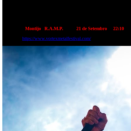
“Fundado em 2024, nasce em Portugal na margem sul, na cidade do Mo
festival está na rota de todos os seguidores da cultura do metal.” by V
Já não tens desculpas para não vires a este Festival! |m|
Local/Data:
Montijo
/
R.A.M.P.
atua a
21 de Setembro
às
22:10
Mais info:
https://www.vortexmetalfestival.com/