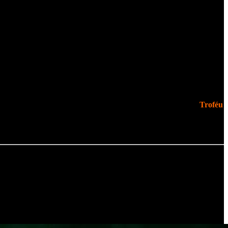
“pai do Corvo”, que ganhou o
maior prémio nacional de BD
:
Troféu