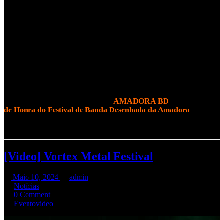
No passado dia
26 de Outubro
na
AMADORA BD
, foi feita a apr
de Honra do Festival de Banda Desenhada da Amadora
.
Os
R.A.M.P.
dão os PARABÉNS ao Luís.
[Video] Vortex Metal Festival
Maio 10, 2024
admin
Notícias
0 Comment
Evento
video