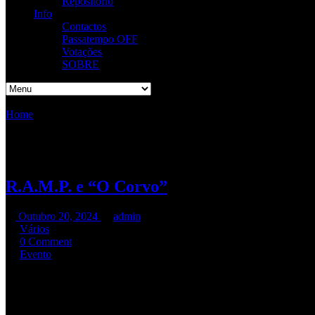
Repositório
Info
Contactos
Passatempo OFF
Votações
SOBRE
Home
/
Etiqueta:
Evento
Etiqueta:
Evento
R.A.M.P. e “O Corvo”
Outubro 20, 2024
admin
Vários
0 Comment
Evento
[
update
] Em cima, excerto da BD “
O Corvo
” que celebra
30 ANOS
Nesta ilustração faz alusão à faixa desse álbum, “
All Men Taste Hell