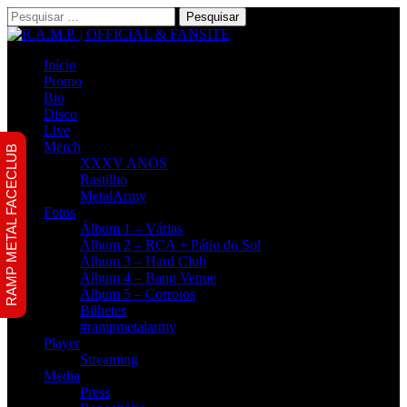
Pesquisar
por:
Início
Promo
Bio
Disco
Live
Merch
RAMP METAL FACECLUB
XXXV ANOS
Rastilho
MetalArmy
Fotos
Álbum 1 – Várias
Álbum 2 – RCA + Pátio do Sol
Álbum 3 – Hard Club
Álbum 4 – Bang Venue
Álbum 5 – Corroios
Bilhetes
#rampmetalarmy
Player
Streaming
Media
Press