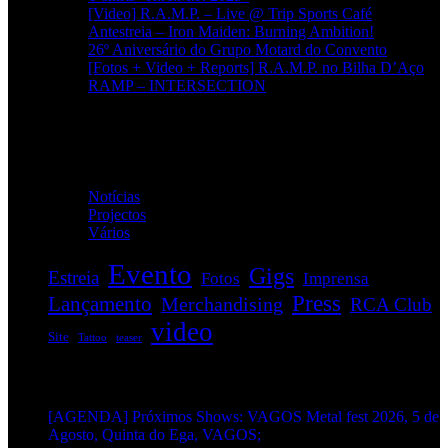
[Video] R.A.M.P. – Live @ Trip Sports Café
Antestreia – Iron Maiden: Burning Ambition!
26º Aniversário do Grupo Motard do Convento
[Fotos + Video + Reports] R.A.M.P. no Bilha D’Aço
RAMP – INTERSECTION
Categorias
Notícias
(114)
Projectos
(1)
Vários
(33)
Evento
Gigs
Estreia
Fotos
Imprensa
Press
Lançamento
Merchandising
RCA Club
video
Site
Tattoo
teaser
EVENTOS:
[AGENDA] Próximos Shows: VAGOS Metal fest 2026, 5 de
Agosto, Quinta do Ega, VAGOS;