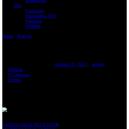
Repositório
Info
Contactos
Passatempo OFF
Votações
SOBRE
Home
/
Notícias
/
RAMP + WRATH SINS
RAMP + WRATH SINS
RAMP + WRATH SINS
Outubro 22, 2015
admin
Notícias
0 Comment
Evento
Os
RAMP
vão estar no mítico
Canecas Bar
juntamente com os
Wrath Sins na apresentação do seu álbum de estreia “Contempt
Over The Stormfall”.
ARTIGO MAIS RECENTE