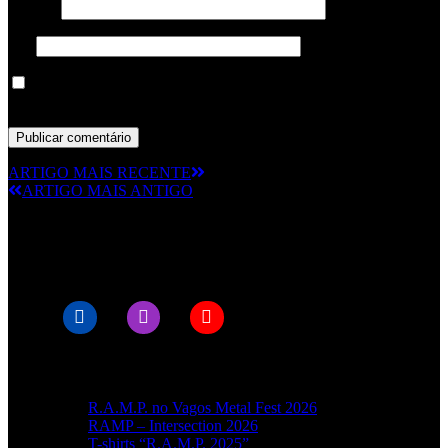
Email
*
Site
Guardar o meu nome, email e site neste navegador para a
próxima vez que eu comentar.
ARTIGO MAIS RECENTE
ARTIGO MAIS ANTIGO
© RAMPMETAL.COM
Artigos recentes
R.A.M.P. no Vagos Metal Fest 2026
RAMP – Intersection 2026
T-shirts “R.A.M.P. 2025”