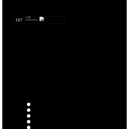
METALHEADS:
LIVE
167
VISITORS
Qual o teu LP preferido de R.A.M.P.?
Thoughts
Intersection
EDR
Nude
Visions