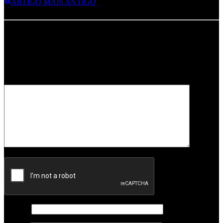
ARTIGO MAIS ANTIGO
Deixe um comentário
O seu endereço de email não será publicado.
Campos obrigatórios
marcados com
*
Comentário
*
Nome
*