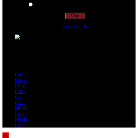
Insidiously
View Results
Loading ...
=> Join our RAMP METAL ARMY :
Copyright © 2026, R.A.M.P. | OFFICIAL & FANSITE.
Início
Player
Promo
Fotos
Bio
Disco
Merch
Live
Media
Info
Scroll