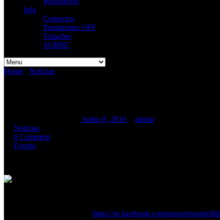
Repositório
Info
Contactos
Passatempo OFF
Votações
SOBRE
Home
/
Notícias
/
Jam Session Solidária
Jam Session Solidária
Jam Session Solidária
Junho 8, 2016
admin
Notícias
0 Comment
Evento
Horns up for Hope \m/
O Brian é um menino de 3 anos, diagnosticado com um cancro. Tem um
existe resposta, sendo a única esperança um tratamento de imunotera
Mais informações na página
https://m.facebook.com/umsorrisopeloBr