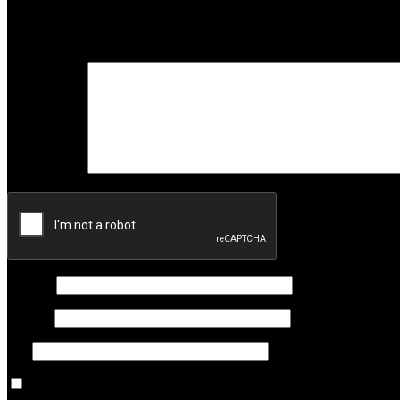
Deixe um comentário
O seu endereço de email não será publicado.
Campos obrigatórios m
Comentário
*
Nome
*
Email
*
Site
Guardar o meu nome, email e site neste navegador para a próxima