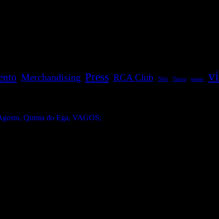
v
Press
ento
Merchandising
RCA Club
Site
Tattoo
teaser
gosto, Quinta do Ega, VAGOS;