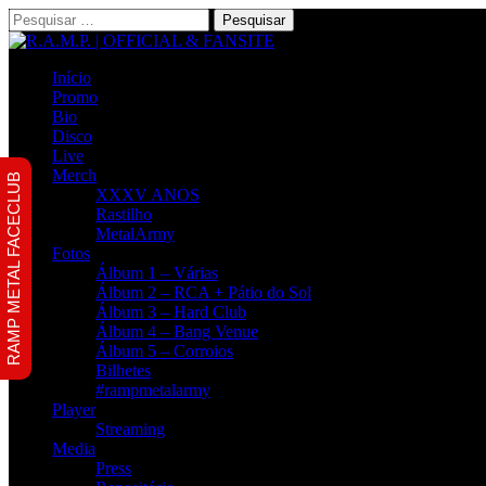
Pesquisar
por:
Início
Promo
Bio
Disco
Live
Merch
RAMP METAL FACECLUB
XXXV ANOS
Rastilho
MetalArmy
Fotos
Álbum 1 – Várias
Álbum 2 – RCA + Pátio do Sol
Álbum 3 – Hard Club
Álbum 4 – Bang Venue
Álbum 5 – Corroios
Bilhetes
#rampmetalarmy
Player
Streaming
Media
Press