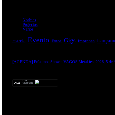
Categorias
Notícias
(114)
Projectos
(1)
Vários
(34)
Evento
Gigs
Lançam
Estreia
Fotos
Imprensa
EVENTOS:
[AGENDA] Próximos Shows: VAGOS Metal fest 2026, 5 de A
METALHEADS:
LIVE
264
VISITORS