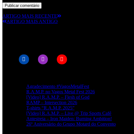
ARTIGO MAIS RECENTE
ARTIGO MAIS ANTIGO
© RAMPMETAL.COM
Artigos recentes
Agradecimento #VagosMetalFest
R.A.M.P. no Vagos Metal Fest 2026
[Video] R.A.M.P. – Flesh of God
RAMP – Intersection 2026
T-shirts “R.A.M.P. 2025”
[Video] R.A.M.P. – Live @ Trip Sports Café
Antestreia – Iron Maiden: Burning Ambition!
26º Aniversário do Grupo Motard do Convento