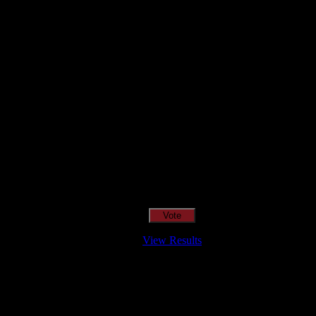
Qual o teu LP preferido de R.A.M.P.?
View Results