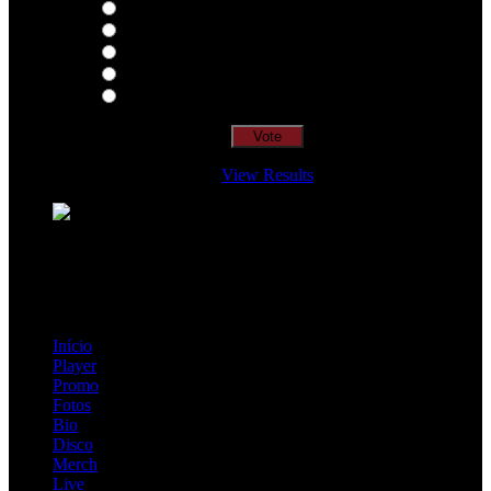
Intersection
EDR
Nude
Visions
Insidiously
View Results
Loading ...
=> Join our RAMP METAL ARMY :
Copyright © 2026, R.A.M.P. | OFFICIAL & FANSITE.
Início
Player
Promo
Fotos
Bio
Disco
Merch
Live