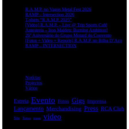
R.A.M.P. no Vagos Metal Fest 2026
RAMP – Intersection 2026
T-shirts “R.A.M.P. 2025”
[Video] R.A.M.P. – Live @ Trip Sports Café
Antestreia – Iron Maiden: Burning Ambition!
26º Aniversário do Grupo Motard do Convento
[Fotos + Video + Reports] R.A.M.P. no Bilha D’Aço
RAMP – INTERSECTION
Categorias
Notícias
(114)
Projectos
(1)
Vários
(33)
Evento
Gigs
Estreia
Fotos
Imprensa
Press
Lançamento
Merchandising
RCA Club
video
Site
Tattoo
teaser