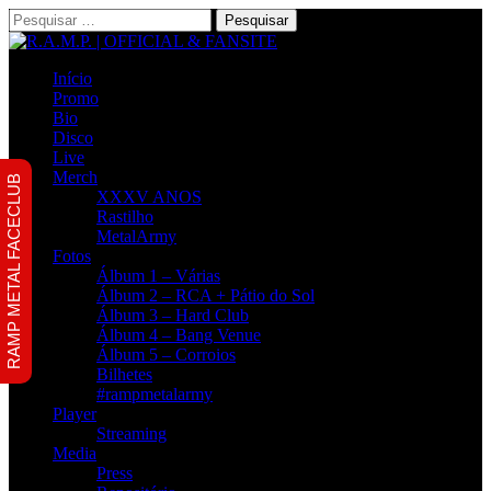
Pesquisar
por:
Início
Promo
Bio
Disco
Live
Merch
RAMP METAL FACECLUB
XXXV ANOS
Rastilho
MetalArmy
Fotos
Álbum 1 – Várias
Álbum 2 – RCA + Pátio do Sol
Álbum 3 – Hard Club
Álbum 4 – Bang Venue
Álbum 5 – Corroios
Bilhetes
#rampmetalarmy
Player
Streaming
Media
Press