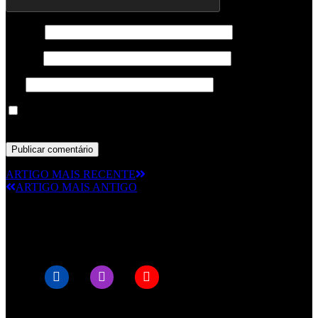
Nome
*
Email
*
Site
Guardar o meu nome, email e site neste navegador para a
próxima vez que eu comentar.
ARTIGO MAIS RECENTE
ARTIGO MAIS ANTIGO
© RAMPMETAL.COM
Artigos recentes