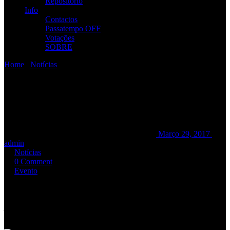
Repositório
Info
Contactos
Passatempo OFF
Votações
SOBRE
Home
/
Notícias
/
RAMP + Ossos do Ofício ao vivo no Seixal
RAMP + Ossos do Ofício ao
vivo no Seixal
RAMP + Ossos do Ofício ao vivo no Seixal
Março 29, 2017
admin
Notícias
0 Comment
Evento
A Câmara Municipal do Seixal e integrada nas Comemorações do
43.º Aniversário do 25 de Abril, apresenta
RAMP
ao vivo,
juntamente com os
Ossos do Ofício
, dia 21 de Abril pelas 21:30 na
Frente Ribeirinha do Seixal. ***
Entrada Livre
***