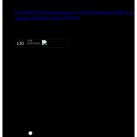
EVENTOS:
[AGENDA] Próximos Shows: VAGOS Metal fest 2026, 5 de
Agosto, Quinta do Ega, VAGOS;
METALHEADS:
LIVE
130
VISITORS
Qual o teu LP preferido de R.A.M.P.?
Thoughts