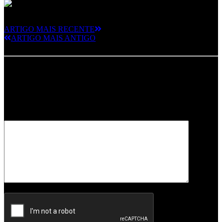
ARTIGO MAIS RECENTE
ARTIGO MAIS ANTIGO
Deixe um comentário
O seu endereço de email não será publicado.
Campos obrigatórios
marcados com
*
Comentário
*