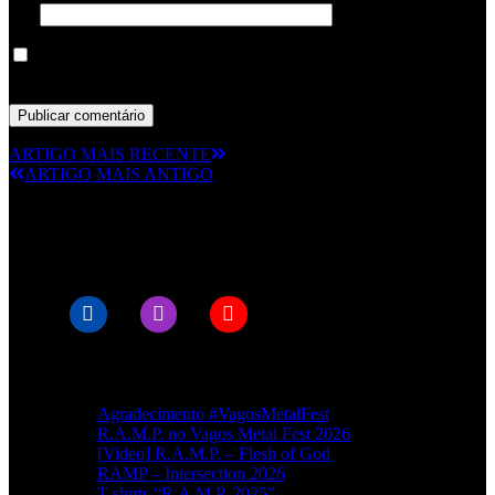
Site
Guardar o meu nome, email e site neste navegador para a
próxima vez que eu comentar.
ARTIGO MAIS RECENTE
ARTIGO MAIS ANTIGO
© RAMPMETAL.COM
Artigos recentes
Agradecimento #VagosMetalFest
R.A.M.P. no Vagos Metal Fest 2026
[Video] R.A.M.P. – Flesh of God
RAMP – Intersection 2026
T-shirts “R.A.M.P. 2025”