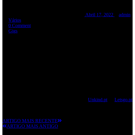
R. A. M. P. – Ao vivo no Side B Rocks!
Abril 17, 2022
admin
Vários
0 Comment
Gigs
Os
R.A.M.P.
vão tocar ao vivo no palco do
Side B
em Alenquer no
dia
21 de Maio
.
Este será o primeiro concerto de uma tour de promoção ao novo
disco dos RAMP «
Insidiously
», em cooperação com a promotora
Notredame Productions que celebra vinte anos de atividade.
Com uma
banda convidada
ainda anunciar, o concerto está
previsto para as 23h de Sábado dia 21 Maio, com os bilhetes à
venda no próprio dia, ou em pré-venda já disponível no Side B
Rocks, ou via online através das plataformas
Unkind.pt
ou
Letsgo.pt
Contamos com a vossa presença!
ARTIGO MAIS RECENTE
ARTIGO MAIS ANTIGO