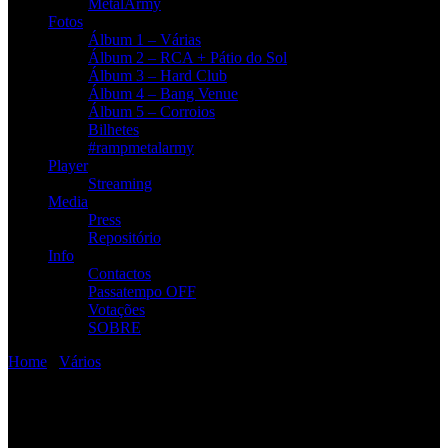
MetalArmy
Fotos
Álbum 1 – Várias
Álbum 2 – RCA + Pátio do Sol
Álbum 3 – Hard Club
Álbum 4 – Bang Venue
Álbum 5 – Corroios
Bilhetes
#rampmetalarmy
Player
Streaming
Media
Press
Repositório
Info
Contactos
Passatempo OFF
Votações
SOBRE
Home
/
Vários
/
R. A. M. P. – Ao vivo no Side B Rocks!
R. A. M. P. – Ao vivo no Side B
Rocks!