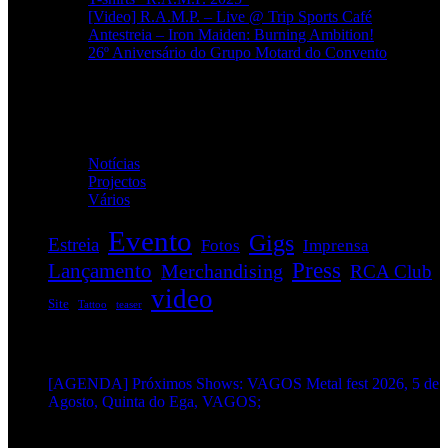
[Video] R.A.M.P. – Live @ Trip Sports Café
Antestreia – Iron Maiden: Burning Ambition!
26º Aniversário do Grupo Motard do Convento
Categorias
Notícias
(114)
Projectos
(1)
Vários
(34)
Evento
Gigs
Estreia
Fotos
Imprensa
Press
Lançamento
Merchandising
RCA Club
video
Site
Tattoo
teaser
EVENTOS:
[AGENDA] Próximos Shows: VAGOS Metal fest 2026, 5 de
Agosto, Quinta do Ega, VAGOS;
METALHEADS: