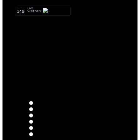
LIVE
149
VISITORS
Qual o teu LP preferido de R.A.M.P.?
Thoughts
Intersection
EDR
Nude
Visions
Insidiously