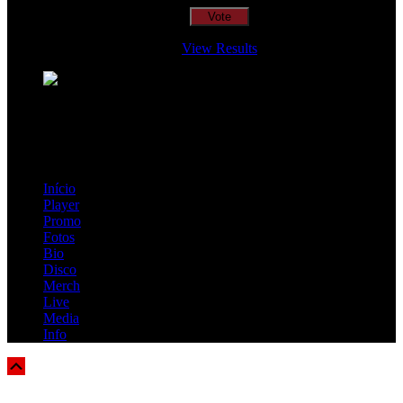
View Results
Loading ...
=> Join our RAMP METAL ARMY :
Copyright © 2026, R.A.M.P. | OFFICIAL & FANSITE.
Início
Player
Promo
Fotos
Bio
Disco
Merch
Live
Media
Info
Scroll
Up