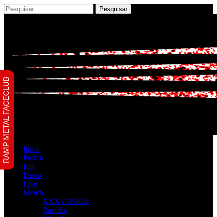
Pesquisar
por:
RAMP METAL FACECLUB
Início
Promo
Bio
Disco
Live
Merch
XXXV ANOS
Rastilho