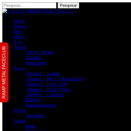
Pesquisar
por:
Início
Promo
Bio
Disco
Live
Merch
RAMP METAL FACECLUB
XXXV ANOS
Rastilho
MetalArmy
Fotos
Álbum 1 – Várias
Álbum 2 – RCA + Pátio do Sol
Álbum 3 – Hard Club
Álbum 4 – Bang Venue
Álbum 5 – Corroios
Bilhetes
#rampmetalarmy
Player
Streaming
Media
Press