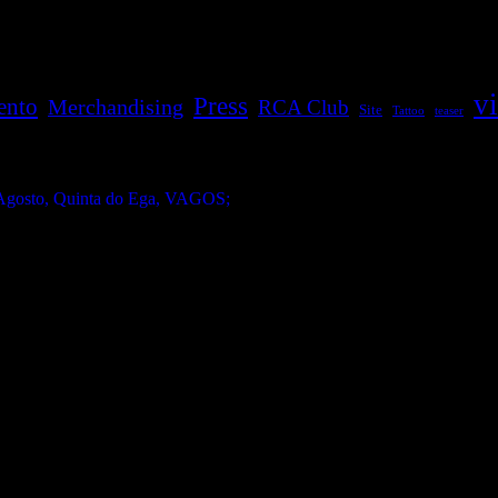
v
Press
ento
Merchandising
RCA Club
Site
Tattoo
teaser
gosto, Quinta do Ega, VAGOS;