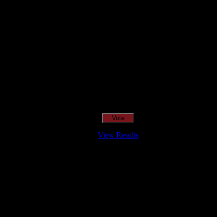
Qual o teu LP preferido de R.A.M.P.?
View Results