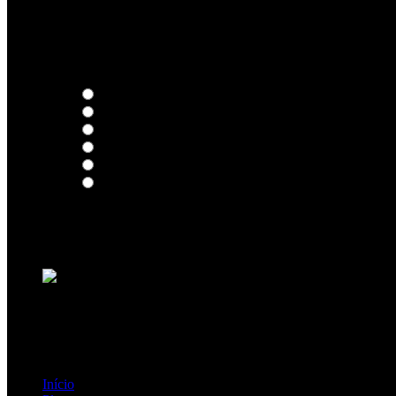
Thoughts
Intersection
EDR
Nude
Visions
Insidiously
Loading ...
=> Join our RAMP METAL ARMY :
Copyright © 2026, R.A.M.P. | OFFICIAL & FANSITE.
Início