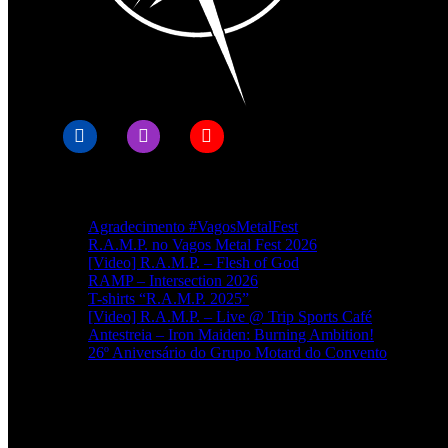
Artigos recentes
Agradecimento #VagosMetalFest
R.A.M.P. no Vagos Metal Fest 2026
[Video] R.A.M.P. – Flesh of God
RAMP – Intersection 2026
T-shirts “R.A.M.P. 2025”
[Video] R.A.M.P. – Live @ Trip Sports Café
Antestreia – Iron Maiden: Burning Ambition!
26º Aniversário do Grupo Motard do Convento
Categorias