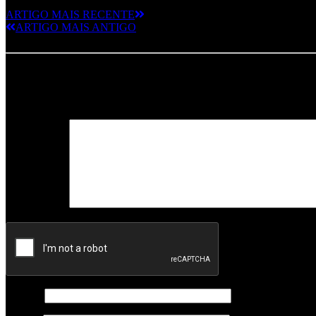
ARTIGO MAIS RECENTE
ARTIGO MAIS ANTIGO
Deixe um comentário
O seu endereço de email não será publicado.
Campos obrigatórios m
Comentário
*
Nome
*