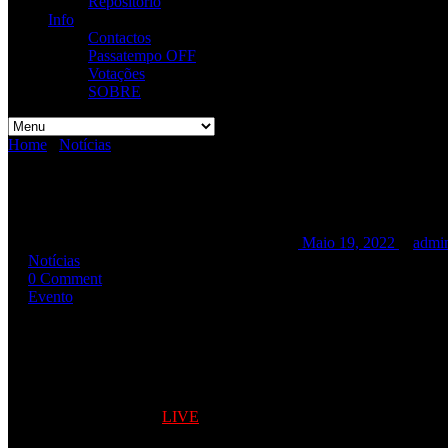
Repositório
Info
Contactos
Passatempo OFF
Votações
SOBRE
Home
/
Notícias
/
R.A.M.P. + SPEEDEMON (SideB Rocks)
R.A.M.P. + SPEEDEMON (Side
R.A.M.P. + SPEEDEMON (SideB Rocks)
Maio 19, 2022
admi
Notícias
0 Comment
Evento
É já dia 21 de Maio (Sábado)
R. A. M. P.
+
SPEEDEMON
–
Side 
🤘🏻🤘🏻
+ Informação na secção
LIVE