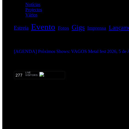
Notícias
(114)
Projectos
(1)
Vários
(34)
Evento
Gigs
Lançam
Estreia
Fotos
Imprensa
EVENTOS:
[AGENDA] Próximos Shows: VAGOS Metal fest 2026, 5 de A
METALHEADS:
LIVE
277
VISITORS