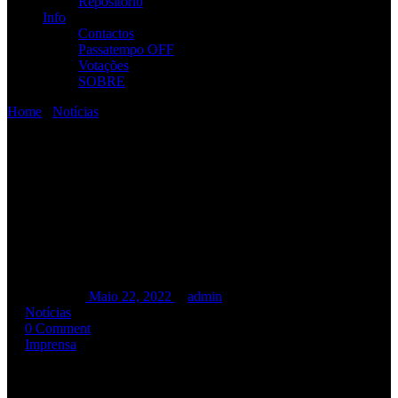
Repositório
Info
Contactos
Passatempo OFF
Votações
SOBRE
Home
/
Notícias
/
RAMP: “Somos da altura do culto. Hoje não há
culto nenhum.” [entrevista]
RAMP: “Somos da altura do
culto. Hoje não há culto
nenhum.” [entrevista]
RAMP: “Somos da altura do culto. Hoje não há culto nenhum.”
[entrevista]
Maio 22, 2022
admin
Notícias
0 Comment
Imprensa