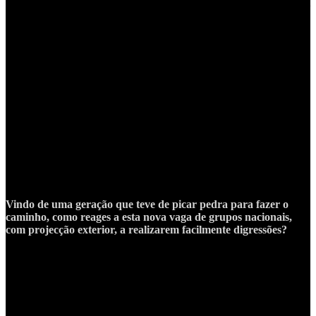
tinha passado por
ups and downs
com os RAMP, que me permitiram
ter, há alguns anos atrás, uma perspectiva bastante lúcida de como
funciona o
showbusiness
e todo o efeito mais mediático do meio. Já
estava um bocado vacinado contra isso. Agora, o que senti foi uma
mágoa e tristeza muito grande. Posso dizer que tive quatro amigos
que me ligaram e disseram que, se tivesse algum problema, ligasse e
a malta ajudava. Tivemos a União Audiovisual, à qual felizmente
não tive de recorrer, para não assoberbar mais uma estrutura que
estava a ser criada para quem estava em situação de fome, mesmo.
Foi um processo que mexeu muito com a minha cabeça. Para quem
vive única e exclusivamente deste trabalho, as coisas tornaram-se
muito complicadas. No meu caso e do Ricardo, isso aconteceu, não
só em relação à música, mas do outro trabalho que fazemos
como
freelancers
, sempre ligados à música e eventos. Senti-me um
pouco
scum of the Earth
, um pouco por aí.
Vindo de uma geração que teve de picar pedra para fazer o
caminho, como reages a esta nova vaga de grupos nacionais,
com projecção exterior, a realizarem facilmente digressões?
Vejo bem. Aliás, cada vez que existe uma banda mais jovem e me
pede para colaborar num disco, depois pedem sempre um conselho.
O conselho é simples, mediante o percurso feito em Portugal por
bandas que acompanhei, e da minha própria, a única coisa que
posso dizer é “
sai deste país!
”. Ficam a olhar para mim, mas é
mesmo “
sai deste país, o quanto antes, não fiques
”. Ficam