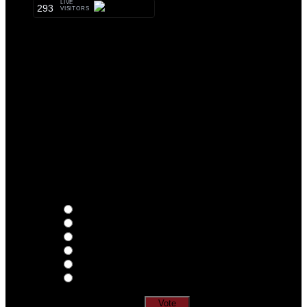
LIVE
293
VISITORS
Qual o teu LP preferido de R.A.M.P.?
Thoughts
Intersection
EDR
Nude
Visions
Insidiously