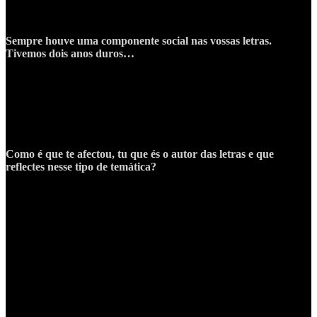
eu sou, encontramo-nos na rua, tenho um telefone. Chama-me
old
school… S
e calhar sou, não sei.
Sempre houve uma componente social nas vossas letras.
Tivemos dois anos duros…
E continuam a ser. Mesmo que não houvesse a guerra, ia ser duro na
mesma. Já tinha dito isso anteriormente. Falei com toda a gente que
estava a trabalhar comigo. Eu e o Ricardo só trabalhamos na área.
Fomos dois daqueles que ficaram completamente com as pernas
cortadas. Na altura, avisei logo que a seguir não ia recuperar logo.
Ainda nem se sonhava que ia haver uma guerra.
Como é que te afectou, tu que és o autor das letras e que
reflectes nesse tipo de temática?
Afectou-me bastante. Posso dizer que nunca tinha pensado em
desistir da música, e pensei. Falei disso com o Ricardo. Senti-me
muito pequenino. De repente veio-me à memória a fábula da cigarra
e da formiga. Embora me tenha habituado que em Portugal, fazer
bonecos, ou fazer música, não é “trabalho” para as pessoas.
Continuam a achar que viver contrafeito é que é trabalhar de
verdade, só quem anda contrafeito e trabalha é que prova que se
esforça. Os outros não trabalham, andam a curtir. Um erro tremendo,
e por isso é que Portugal é um país em que parece que as pessoas
andam sempre trocadas, a trabalhar nos sítios errados e a fazer as
coisas malfeitas, porque fazem o que não gostam. Felizmente, já