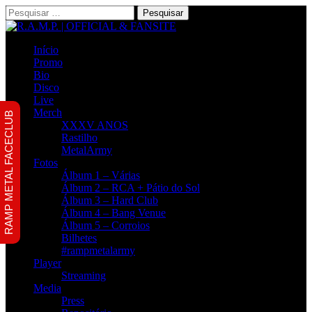
Pesquisar
por:
Início
Promo
Bio
Disco
Live
Merch
RAMP METAL FACECLUB
XXXV ANOS
Rastilho
MetalArmy
Fotos
Álbum 1 – Várias
Álbum 2 – RCA + Pátio do Sol
Álbum 3 – Hard Club
Álbum 4 – Bang Venue
Álbum 5 – Corroios
Bilhetes
#rampmetalarmy
Player
Streaming
Media
Press