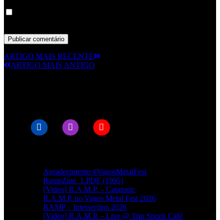
Guardar o meu nome, email e site neste navegador para a
próxima vez que eu comentar.
ARTIGO MAIS RECENTE
ARTIGO MAIS ANTIGO
© RAMPMETAL.COM
Artigos recentes
Agradecimento #VagosMetalFest
RampZine_1.PDF (1995)
[Video] R.A.M.P. – Catatonic
R.A.M.P. no Vagos Metal Fest 2026
RAMP – Intersection 2026
[Video] R.A.M.P. – Live @ Trip Sports Café