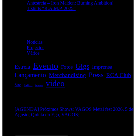
Antestreia – Iron Maiden: Burning Ambition!
T-shirts “R.A.M.P. 2025”
Categorias
Notícias
(114)
Projectos
(1)
Vários
(35)
Evento
Gigs
Estreia
Imprensa
Fotos
Press
Lançamento
Merchandising
RCA Club
video
Site
Tattoo
teaser
EVENTOS:
[AGENDA] Próximos Shows: VAGOS Metal fest 2026, 5 de
Agosto, Quinta do Ega, VAGOS;
METALHEADS: