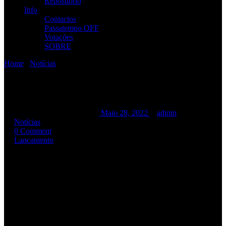
Repositório
Info
Contactos
Passatempo OFF
Votações
SOBRE
Home
/
Notícias
/
Edições Limitadas LP / K7
Edições Limitadas LP / K7
Edições Limitadas LP / K7
Maio 28, 2022
admin
Notícias
0 Comment
Lançamento
LP Black
,
LP Colorido
(RED SPLATTER):
Edição limitada
200
cópias.