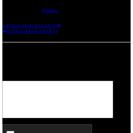
K7
: Edição limitada a 100 cópias em clássica cassete preta.
Adquire online aqui:
Rastilho
ARTIGO MAIS RECENTE
ARTIGO MAIS ANTIGO
Deixe um comentário
O seu endereço de email não será publicado.
Campos obrigatórios
marcados com
*
Comentário
*