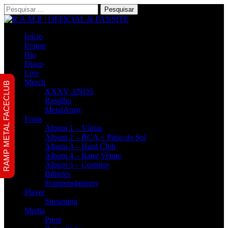
Pesquisar
por:
Início
Promo
Bio
Disco
Live
Merch
RAMP METAL FACECLUB
XXXV ANOS
Rastilho
MetalArmy
Fotos
Álbum 1 – Várias
Álbum 2 – RCA + Pátio do Sol
Álbum 3 – Hard Club
Álbum 4 – Bang Venue
Álbum 5 – Corroios
Bilhetes
#rampmetalarmy
Player
Streaming
Media
Press