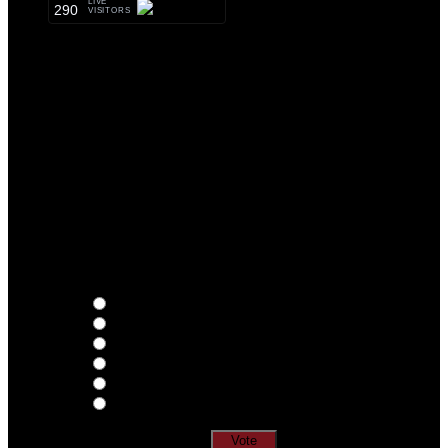
LIVE
290
VISITORS
Qual o teu LP preferido de R.A.M.P.?
Thoughts
Intersection
EDR
Nude
Visions
Insidiously