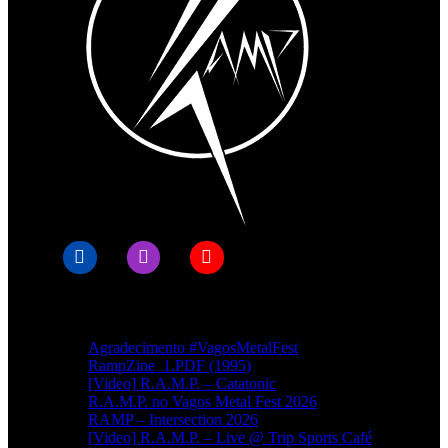
Artigos recentes
Agradecimento #VagosMetalFest
RampZine_1.PDF (1995)
[Video] R.A.M.P. – Catatonic
R.A.M.P. no Vagos Metal Fest 2026
RAMP – Intersection 2026
[Video] R.A.M.P. – Live @ Trip Sports Café