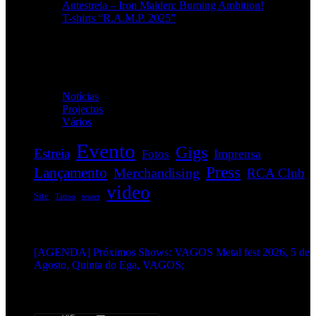
Antestreia – Iron Maiden: Burning Ambition!
T-shirts “R.A.M.P. 2025”
Categorias
Notícias
(114)
Projectos
(1)
Vários
(35)
Evento
Gigs
Estreia
Imprensa
Fotos
Press
Lançamento
Merchandising
RCA Club
video
Site
Tattoo
teaser
EVENTOS:
[AGENDA] Próximos Shows: VAGOS Metal fest 2026, 5 de
Agosto, Quinta do Ega, VAGOS;
METALHEADS: