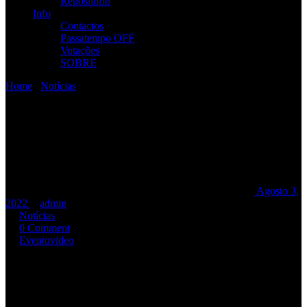
Repositório
Info
Contactos
Passatempo OFF
Votações
SOBRE
Home
/
Notícias
/
R.A.M.P. @ 21º FESTIVAL DA JUVENTUDE
2022
R.A.M.P. @ 21º FESTIVAL DA
JUVENTUDE 2022
R.A.M.P. @ 21º FESTIVAL DA JUVENTUDE 2022
Agosto 3,
2022
admin
Notícias
0 Comment
Evento
video
Os
R.A.M.P.
participarão no
21º FESTIVAL DA JUVENTUDE
da
Mexilhoeira Grande
, a realizar entre
2 e 3 de Setembro
, no