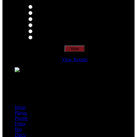
Thoughts
Intersection
EDR
Nude
Visions
Insidiously
View Results
Loading ...
=> Join our RAMP METAL ARMY :
Copyright © 2026, R.A.M.P. | OFFICIAL & FANSITE.
Início
Player
Promo
Fotos
Bio
Disco