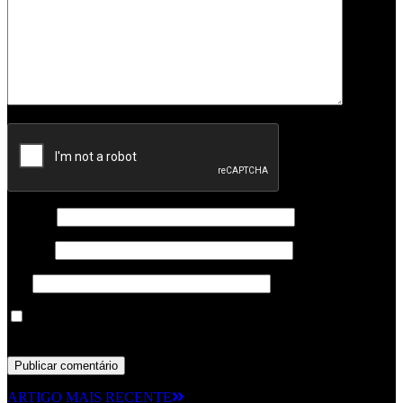
Nome
*
Email
*
Site
Guardar o meu nome, email e site neste navegador para a
próxima vez que eu comentar.
ARTIGO MAIS RECENTE