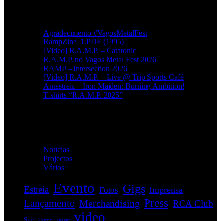
Artigos recentes
Agradecimento #VagosMetalFest
RampZine_1.PDF (1995)
[Video] R.A.M.P. – Catatonic
R.A.M.P. no Vagos Metal Fest 2026
RAMP – Intersection 2026
[Video] R.A.M.P. – Live @ Trip Sports Café
Antestreia – Iron Maiden: Burning Ambition!
T-shirts “R.A.M.P. 2025”
Categorias
Notícias
(114)
Projectos
(1)
Vários
(35)
Evento
Gigs
Estreia
Imprensa
Fotos
Press
Lançamento
Merchandising
RCA Club
video
Site
Tattoo
teaser