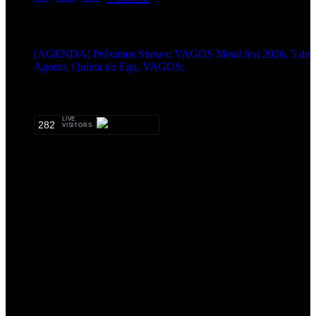
EVENTOS:
[AGENDA] Próximos Shows: VAGOS Metal fest 2026, 5 de
Agosto, Quinta do Ega, VAGOS;
METALHEADS:
LIVE
282
VISITORS
Qual o teu LP preferido de R.A.M.P.?