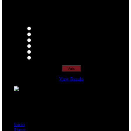
Qual o teu LP preferido de R.A.M.P.?
Thoughts
Intersection
EDR
Nude
Visions
Insidiously
View Results
Loading ...
=> Join our RAMP METAL ARMY :
Copyright © 2026, R.A.M.P. | OFFICIAL & FANSITE.
Início
Player