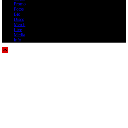
Promo
Fotos
Bio
Disco
Merch
Live
Media
Info
Scroll
Up