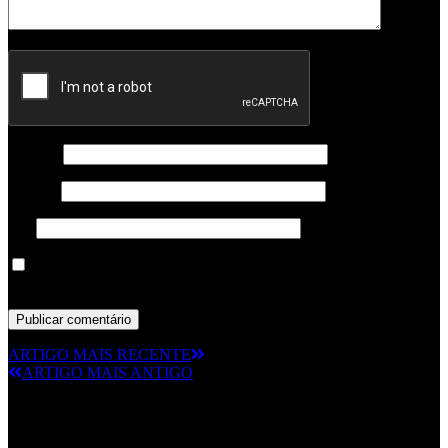
Nome
*
Email
*
Site
Guardar o meu nome, email e site neste navegador para a
próxima vez que eu comentar.
ARTIGO MAIS RECENTE
ARTIGO MAIS ANTIGO
© RAMPMETAL.COM