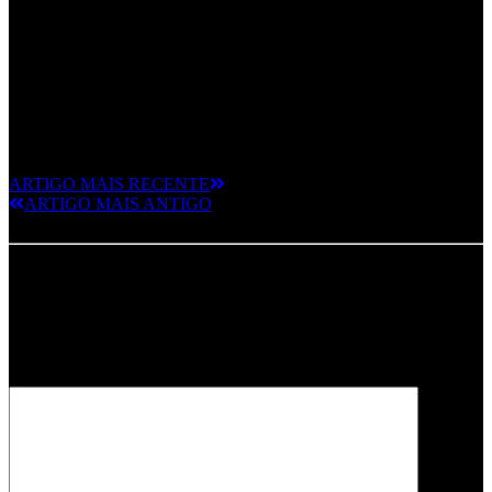
R.A.M.P. “E.D.R.”
CD
P & C Farol Records, 1998
ARTIGO MAIS RECENTE
ARTIGO MAIS ANTIGO
Deixe um comentário
O seu endereço de email não será publicado.
Campos obrigatórios
marcados com
*
Comentário
*