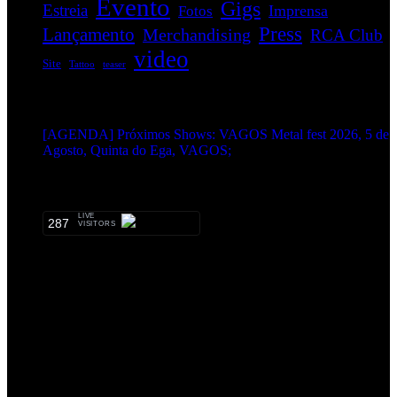
Evento
Gigs
Estreia
Imprensa
Fotos
Press
Lançamento
Merchandising
RCA Club
video
Site
Tattoo
teaser
EVENTOS:
[AGENDA] Próximos Shows: VAGOS Metal fest 2026, 5 de
Agosto, Quinta do Ega, VAGOS;
METALHEADS:
LIVE
287
VISITORS