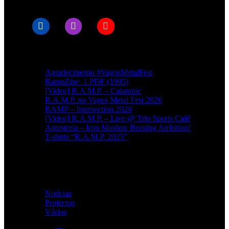
Artigos recentes
Agradecimento #VagosMetalFest
RampZine_1.PDF (1995)
[Video] R.A.M.P. – Catatonic
R.A.M.P. no Vagos Metal Fest 2026
RAMP – Intersection 2026
[Video] R.A.M.P. – Live @ Trip Sports Café
Antestreia – Iron Maiden: Burning Ambition!
T-shirts “R.A.M.P. 2025”
Categorias
Notícias
(114)
Projectos
(1)
Vários
(35)