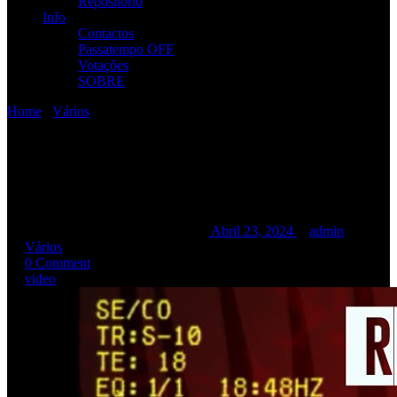
Repositório
Info
Contactos
Passatempo OFF
Votações
SOBRE
Home
/
Vários
/
R.a.m.p. – Dawn (cartoon video)
R.a.m.p. – Dawn (cartoon
video)
R.a.m.p. – Dawn (cartoon video)
Abril 23, 2024
admin
Vários
0 Comment
video