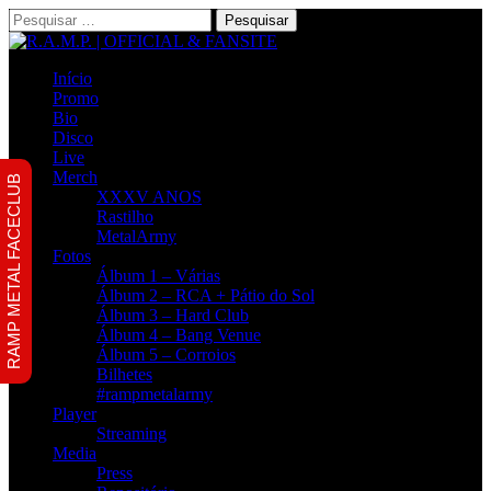
Pesquisar
por:
Início
Promo
Bio
Disco
Live
Merch
RAMP METAL FACECLUB
XXXV ANOS
Rastilho
MetalArmy
Fotos
Álbum 1 – Várias
Álbum 2 – RCA + Pátio do Sol
Álbum 3 – Hard Club
Álbum 4 – Bang Venue
Álbum 5 – Corroios
Bilhetes
#rampmetalarmy
Player
Streaming
Media
Press