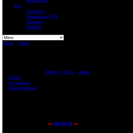
Repositório
Info
Contactos
Passatempo OFF
Votações
SOBRE
Home
/
Vários
/
T-Shirt Metal Army
T-Shirt Metal Army
T-Shirt Metal Army
Maio 13, 2024
admin
Vários
0 Comment
Merchandising
O
David Mendonça
já veste a nossa t-shirt!!!
Caso alguém esteja interessado em comprar a nossa t-shirt, ainda te
Acede aqui à página do
»»
MERCH
««
e faz o teu pedido e levanta
A todos os que já compraram, o nosso muito obrigado.