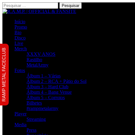
Pesquisar
por:
Início
Promo
Bio
Disco
Live
Merch
RAMP METAL FACECLUB
XXXV ANOS
Rastilho
MetalArmy
Fotos
Álbum 1 – Várias
Álbum 2 – RCA + Pátio do Sol
Álbum 3 – Hard Club
Álbum 4 – Bang Venue
Álbum 5 – Corroios
Bilhetes
#rampmetalarmy
Player
Streaming
Media
Press