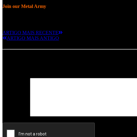
Join our Metal Army
ARTIGO MAIS RECENTE
ARTIGO MAIS ANTIGO
Deixe um comentário
O seu endereço de email não será publicado.
Campos obrigatórios m
Comentário
*