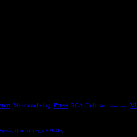
v
Press
ento
Merchandising
RCA Club
Site
Tattoo
teaser
gosto, Quinta do Ega, VAGOS;