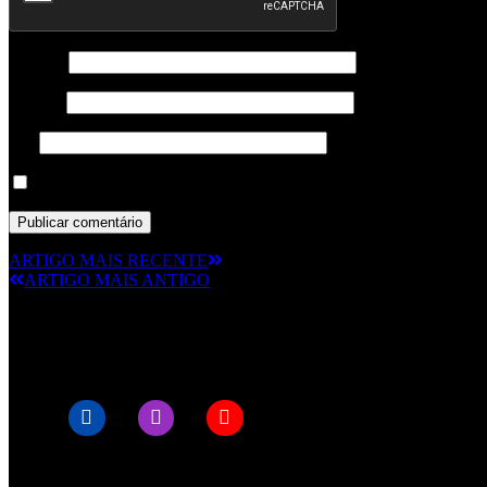
Nome
*
Email
*
Site
Guardar o meu nome, email e site neste navegador para a próxima
ARTIGO MAIS RECENTE
ARTIGO MAIS ANTIGO
© RAMPMETAL.COM
Artigos recentes