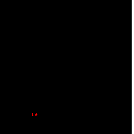
s costas. Preço:
15€