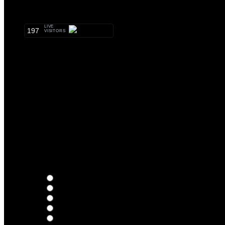
METALHEADS:
LIVE
197
VISITORS
Thoughts
Intersection
EDR
Nude
Visions