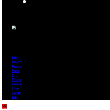
Insidiously
Loading ...
=> Join our RAMP METAL ARMY :
Copyright © 2026, R.A.M.P. | OFFICIAL & FANSITE.
Início
Player
Promo
Fotos
Bio
Disco
Merch
Live
Media
Info
Scroll