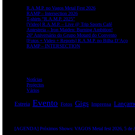
R.A.M.P. no Vagos Metal Fest 2026
RAMP – Intersection 2026
T-shirts “R.A.M.P. 2025”
[Video] R.A.M.P. – Live @ Trip Sports Café
Antestreia – Iron Maiden: Burning Ambition!
26º Aniversário do Grupo Motard do Convento
[Fotos + Video + Reports] R.A.M.P. no Bilha D’Aço
RAMP – INTERSECTION
Categorias
Notícias
(114)
Projectos
(1)
Vários
(33)
Evento
Gigs
Lançam
Estreia
Fotos
Imprensa
EVENTOS:
[AGENDA] Próximos Shows: VAGOS Metal fest 2026, 5 de A