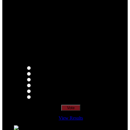
Qual o teu LP preferido de R.A.M.P.?
Thoughts
Intersection
EDR
Nude
Visions
Insidiously
View Results
Loading ...