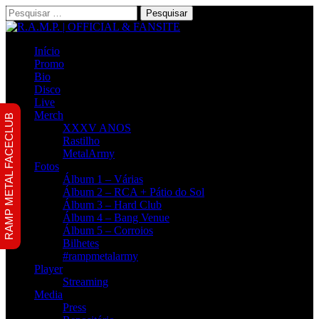
Pesquisar
por:
Início
Promo
Bio
Disco
Live
Merch
RAMP METAL FACECLUB
XXXV ANOS
Rastilho
MetalArmy
Fotos
Álbum 1 – Várias
Álbum 2 – RCA + Pátio do Sol
Álbum 3 – Hard Club
Álbum 4 – Bang Venue
Álbum 5 – Corroios
Bilhetes
#rampmetalarmy
Player
Streaming
Media
Press