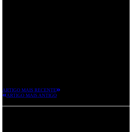
ARTIGO MAIS RECENTE
ARTIGO MAIS ANTIGO
Deixe um comentário
O seu endereço de email não será publicado.
Campos obrigatórios
marcados com
*