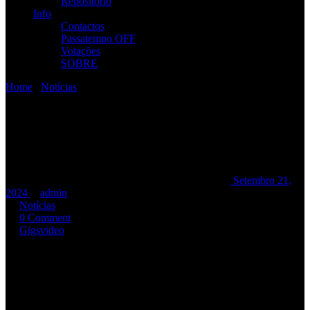
Repositório
Info
Contactos
Passatempo OFF
Votações
SOBRE
Home
/
Notícias
/
R.A.M.P. @ Seixal Motard 2024 [XXXV Anos]
R.A.M.P. @ Seixal Motard
2024 [XXXV Anos]
R.A.M.P. @ Seixal Motard 2024 [XXXV Anos]
Setembro 21,
2024
admin
Notícias
0 Comment
Gigs
video
Seixal Motard 2024…04 e 05 Outubro
…a não perder. Esperamos
por vocês. O evento tem Campismo de 04 para 05. O espetáculo
acontece num ano em que os R.A.M.P. comemoram o XXXV