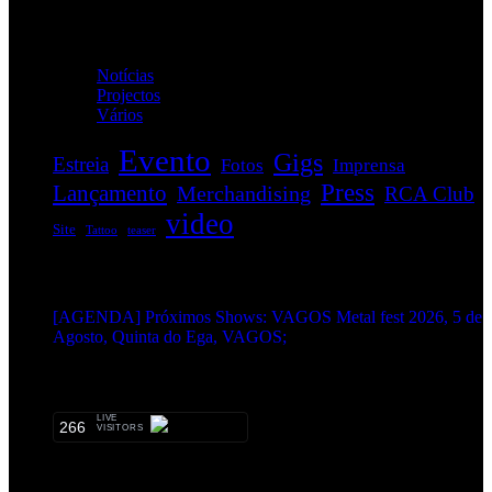
Categorias
Notícias
(114)
Projectos
(1)
Vários
(34)
Evento
Gigs
Estreia
Fotos
Imprensa
Press
Lançamento
Merchandising
RCA Club
video
Site
Tattoo
teaser
EVENTOS:
[AGENDA] Próximos Shows: VAGOS Metal fest 2026, 5 de
Agosto, Quinta do Ega, VAGOS;
METALHEADS:
LIVE
266
VISITORS