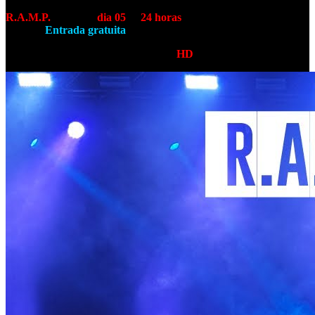
Aniversário.
R.A.M.P.
atuam no
dia 05
às
24 horas
na Quinta da Atalaia,
Amora
.
Entrada gratuita
.
Adicionado Fanvideo: (escolhe opção
HD
)