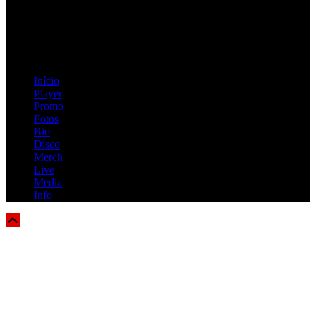
=> Join our RAMP METAL ARMY :
Copyright © 2026, R.A.M.P. | OFFICIAL & FANSITE.
Início
Player
Promo
Fotos
Bio
Disco
Merch
Live
Media
Info
Scroll
Up