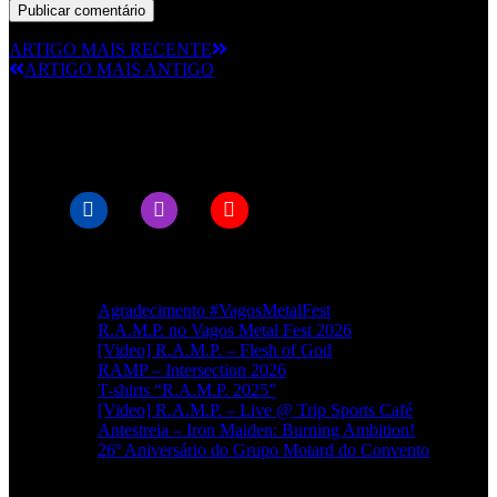
ARTIGO MAIS RECENTE
ARTIGO MAIS ANTIGO
© RAMPMETAL.COM
Artigos recentes
Agradecimento #VagosMetalFest
R.A.M.P. no Vagos Metal Fest 2026
[Video] R.A.M.P. – Flesh of God
RAMP – Intersection 2026
T-shirts “R.A.M.P. 2025”
[Video] R.A.M.P. – Live @ Trip Sports Café
Antestreia – Iron Maiden: Burning Ambition!
26º Aniversário do Grupo Motard do Convento