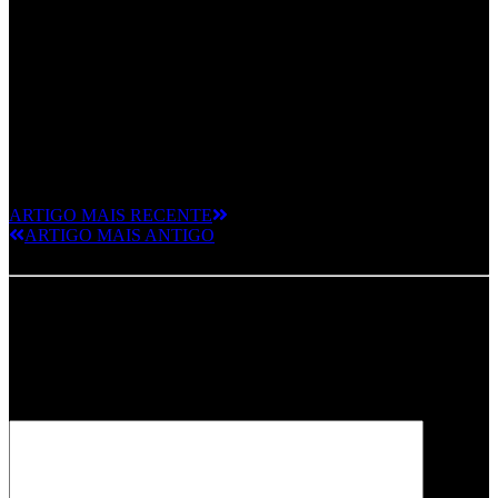
ARTIGO MAIS RECENTE
ARTIGO MAIS ANTIGO
Deixe um comentário
O seu endereço de email não será publicado.
Campos obrigatórios
marcados com
*
Comentário
*