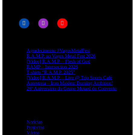
© RAMPMETAL.COM
Artigos recentes
Agradecimento #VagosMetalFest
R.A.M.P. no Vagos Metal Fest 2026
[Video] R.A.M.P. – Flesh of God
RAMP – Intersection 2026
T-shirts “R.A.M.P. 2025”
[Video] R.A.M.P. – Live @ Trip Sports Café
Antestreia – Iron Maiden: Burning Ambition!
26º Aniversário do Grupo Motard do Convento
Categorias
Notícias
(114)
Projectos
(1)
Vários
(34)