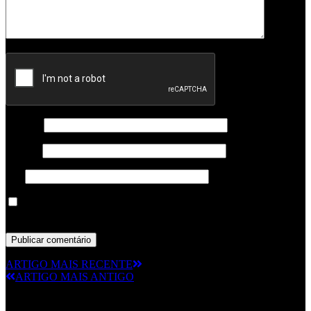
Nome
*
Email
*
Site
Guardar o meu nome, email e site neste navegador para a
próxima vez que eu comentar.
ARTIGO MAIS RECENTE
ARTIGO MAIS ANTIGO