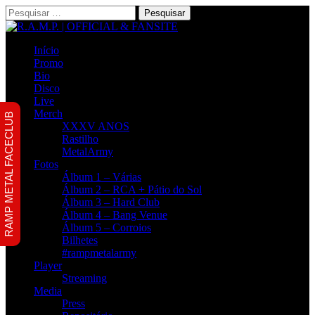
Pesquisar
por:
Início
Promo
Bio
Disco
Live
Merch
RAMP METAL FACECLUB
XXXV ANOS
Rastilho
MetalArmy
Fotos
Álbum 1 – Várias
Álbum 2 – RCA + Pátio do Sol
Álbum 3 – Hard Club
Álbum 4 – Bang Venue
Álbum 5 – Corroios
Bilhetes
#rampmetalarmy
Player
Streaming
Media
Press