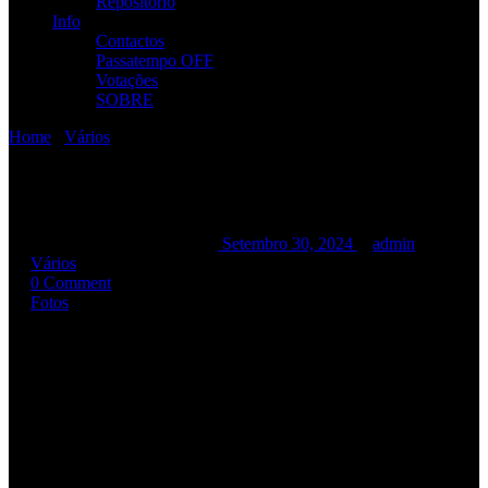
Repositório
Info
Contactos
Passatempo OFF
Votações
SOBRE
Home
/
Vários
/
[Fotos] R.A.M.P. @ Vortex
[Fotos] R.A.M.P. @ Vortex
[Fotos] R.A.M.P. @ Vortex
Setembro 30, 2024
admin
Vários
0 Comment
Fotos