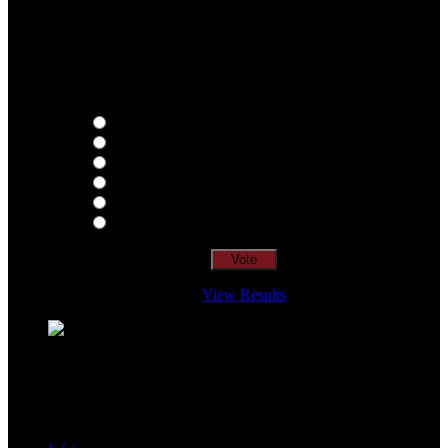
Qual o teu LP preferido de R.A.M.P.?
Thoughts
Intersection
EDR
Nude
Visions
Insidiously
View Results
Loading ...
=> Join our RAMP METAL ARMY :
Copyright © 2026, R.A.M.P. | OFFICIAL & FANSITE.