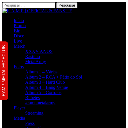
Pesquisar
por:
Início
Promo
Bio
Disco
Live
Merch
RAMP METAL FACECLUB
XXXV ANOS
Rastilho
MetalArmy
Fotos
Álbum 1 – Várias
Álbum 2 – RCA + Pátio do Sol
Álbum 3 – Hard Club
Álbum 4 – Bang Venue
Álbum 5 – Corroios
Bilhetes
#rampmetalarmy
Player
Streaming
Media
Press