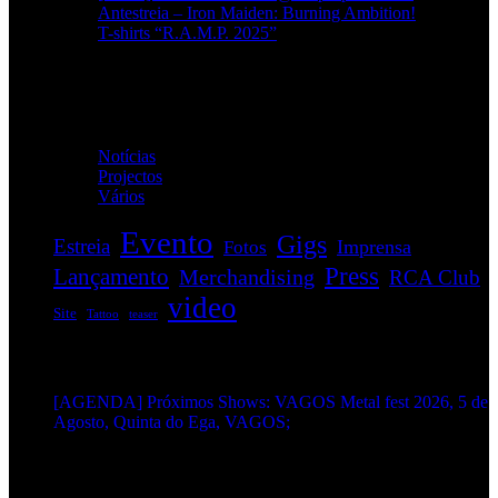
Antestreia – Iron Maiden: Burning Ambition!
T-shirts “R.A.M.P. 2025”
Categorias
Notícias
(114)
Projectos
(1)
Vários
(35)
Evento
Gigs
Estreia
Imprensa
Fotos
Press
Lançamento
Merchandising
RCA Club
video
Site
Tattoo
teaser
EVENTOS:
[AGENDA] Próximos Shows: VAGOS Metal fest 2026, 5 de
Agosto, Quinta do Ega, VAGOS;
METALHEADS: