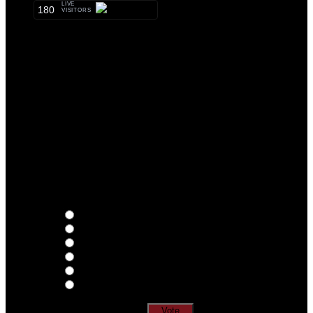
LIVE
180
VISITORS
Qual o teu LP preferido de R.A.M.P.?
Thoughts
Intersection
EDR
Nude
Visions
Insidiously