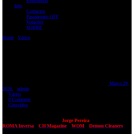
Repositório
Info
Contactos
Passatempo OFF
Votações
SOBRE
Home
/
Vários
/
[Fotos + Video + Reports] R.A.M.P. no Bilha
D’Aço
[Fotos + Video + Reports]
R.A.M.P. no Bilha D’Aço
[Fotos + Video + Reports] R.A.M.P. no Bilha D’Aço
Março 29,
2026
admin
Vários
0 Comment
Gigs
video
Fica um
fanvideo
com uma amostra dos R.A.M.P. em Caneças.
Registo também fotográfico do
Jorge Pereira
, e 4 reportagens
ROMA Inversa
–
CH Magazine
–
WOM
–
Demon Cleaners
.