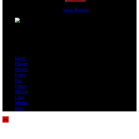
View Results
Loading ...
=> Join our RAMP METAL ARMY :
Copyright © 2026, R.A.M.P. | OFFICIAL & FANSITE.
Início
Player
Promo
Fotos
Bio
Disco
Merch
Live
Media
Info
Scroll
Up