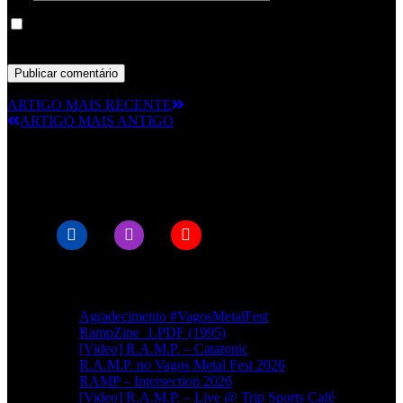
Guardar o meu nome, email e site neste navegador para a
próxima vez que eu comentar.
ARTIGO MAIS RECENTE
ARTIGO MAIS ANTIGO
© RAMPMETAL.COM
Artigos recentes
Agradecimento #VagosMetalFest
RampZine_1.PDF (1995)
[Video] R.A.M.P. – Catatonic
R.A.M.P. no Vagos Metal Fest 2026
RAMP – Intersection 2026
[Video] R.A.M.P. – Live @ Trip Sports Café