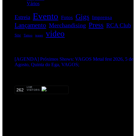
Vários
(34)
Evento
Gigs
Estreia
Fotos
Imprensa
Press
Lançamento
Merchandising
RCA Club
video
Site
Tattoo
teaser
EVENTOS:
[AGENDA] Próximos Shows: VAGOS Metal fest 2026, 5 de
Agosto, Quinta do Ega, VAGOS;
METALHEADS:
LIVE
262
VISITORS