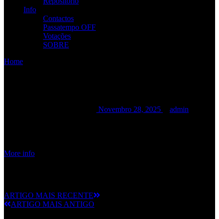
Repositório
Info
Contactos
Passatempo OFF
Votações
SOBRE
Home
/
/
Festival Bilha D’Aço 2026
Festival Bilha D’Aço 2026
Festival Bilha D’Aço 2026
Novembro 28, 2025
admin
Date:
Março 28, 2026
Time:
12:00 am - 12:00
am
More info
ARTIGO MAIS RECENTE
ARTIGO MAIS ANTIGO