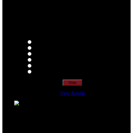
Qual o teu LP preferido de R.A.M.P.?
Thoughts
Intersection
EDR
Nude
Visions
Insidiously
View Results
Loading ...
=> Join our RAMP METAL ARMY :
Copyright © 2026, R.A.M.P. | OFFICIAL & FANSITE.