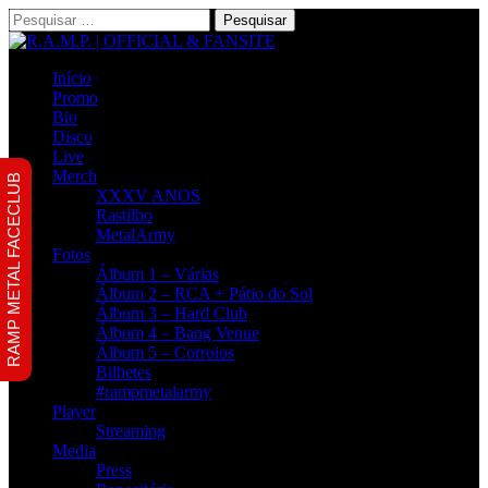
Pesquisar
por:
Início
Promo
Bio
Disco
Live
Merch
RAMP METAL FACECLUB
XXXV ANOS
Rastilho
MetalArmy
Fotos
Álbum 1 – Várias
Álbum 2 – RCA + Pátio do Sol
Álbum 3 – Hard Club
Álbum 4 – Bang Venue
Álbum 5 – Corroios
Bilhetes
#rampmetalarmy
Player
Streaming
Media
Press