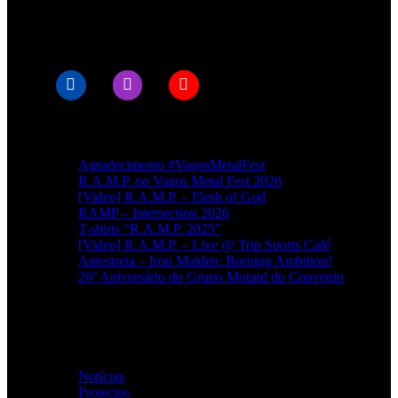
© RAMPMETAL.COM
Artigos recentes
Agradecimento #VagosMetalFest
R.A.M.P. no Vagos Metal Fest 2026
[Video] R.A.M.P. – Flesh of God
RAMP – Intersection 2026
T-shirts “R.A.M.P. 2025”
[Video] R.A.M.P. – Live @ Trip Sports Café
Antestreia – Iron Maiden: Burning Ambition!
26º Aniversário do Grupo Motard do Convento
Categorias
Notícias
(114)
Projectos
(1)