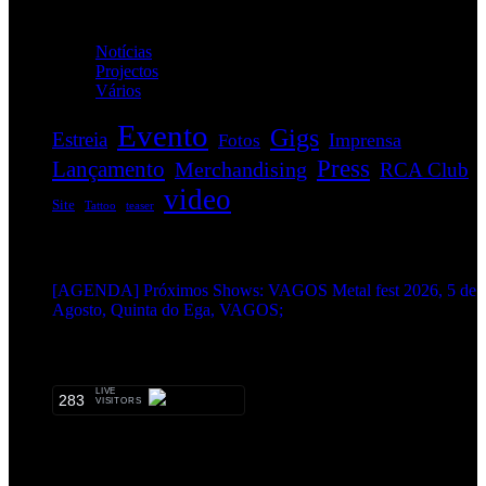
Categorias
Notícias
(114)
Projectos
(1)
Vários
(35)
Evento
Gigs
Estreia
Imprensa
Fotos
Press
Lançamento
Merchandising
RCA Club
video
Site
Tattoo
teaser
EVENTOS:
[AGENDA] Próximos Shows: VAGOS Metal fest 2026, 5 de
Agosto, Quinta do Ega, VAGOS;
METALHEADS:
LIVE
283
VISITORS