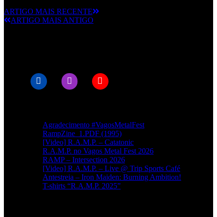
ARTIGO MAIS RECENTE
ARTIGO MAIS ANTIGO
© RAMPMETAL.COM
Artigos recentes
Agradecimento #VagosMetalFest
RampZine_1.PDF (1995)
[Video] R.A.M.P. – Catatonic
R.A.M.P. no Vagos Metal Fest 2026
RAMP – Intersection 2026
[Video] R.A.M.P. – Live @ Trip Sports Café
Antestreia – Iron Maiden: Burning Ambition!
T-shirts “R.A.M.P. 2025”