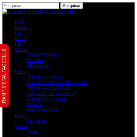
Pesquisar
por:
Início
Promo
Bio
Disco
Live
Merch
RAMP METAL FACECLUB
XXXV ANOS
Rastilho
MetalArmy
Fotos
Álbum 1 – Várias
Álbum 2 – RCA + Pátio do Sol
Álbum 3 – Hard Club
Álbum 4 – Bang Venue
Álbum 5 – Corroios
Bilhetes
#rampmetalarmy
Player
Streaming
Media
Press