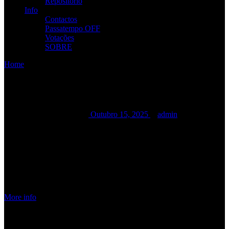
Repositório
Info
Contactos
Passatempo OFF
Votações
SOBRE
Home
/
/
ROCKFEST PM 2025
ROCKFEST PM 2025
ROCKFEST PM 2025
Outubro 15, 2025
admin
Date:
Novembro 28,
2025
Time:
12:00 am - 12:00
am
Location:
Clube da
Pedra Mourinha,
Portimão
More info