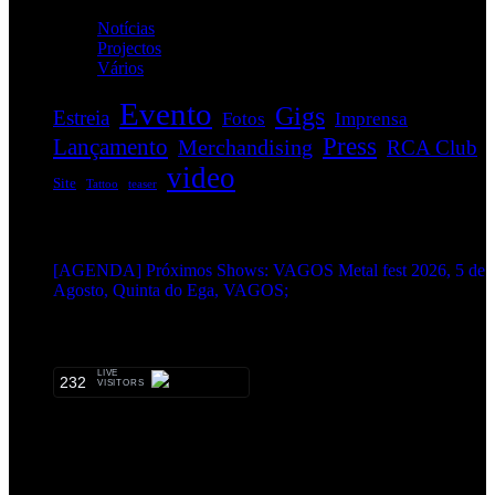
Notícias
(114)
Projectos
(1)
Vários
(34)
Evento
Gigs
Estreia
Fotos
Imprensa
Press
Lançamento
Merchandising
RCA Club
video
Site
Tattoo
teaser
EVENTOS:
[AGENDA] Próximos Shows: VAGOS Metal fest 2026, 5 de
Agosto, Quinta do Ega, VAGOS;
METALHEADS:
LIVE
232
VISITORS