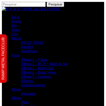
Pesquisar
por:
Início
Promo
Bio
Disco
Live
Merch
RAMP METAL FACECLUB
XXXV ANOS
Rastilho
MetalArmy
Fotos
Álbum 1 – Várias
Álbum 2 – RCA + Pátio do Sol
Álbum 3 – Hard Club
Álbum 4 – Bang Venue
Álbum 5 – Corroios
Bilhetes
#rampmetalarmy
Player
Streaming
Media
Press