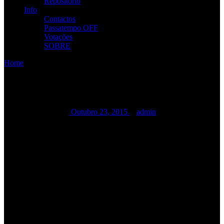
Repositório
Info
Contactos
Passatempo OFF
Votações
SOBRE
Home
/
/
RAMP no Side B
RAMP no Side B
RAMP no Side B
Outubro 23, 2015
admin
BANDAS:
RAMP
AUTOPSYA
VORTEX CORE
ABERTURA DE PORTAS: 21h30
INICIO: 22h30
ENTRADA 9,99€