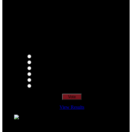
Qual o teu LP preferido de R.A.M.P.?
Thoughts
Intersection
EDR
Nude
Visions
Insidiously
View Results
Loading ...
=> Join our RAMP METAL ARMY :