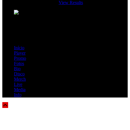
View Results
Loading ...
=> Join our RAMP METAL ARMY :
Copyright © 2026, R.A.M.P. | OFFICIAL & FANSITE.
Início
Player
Promo
Fotos
Bio
Disco
Merch
Live
Media
Info
Scroll
Up