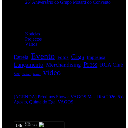
26º Aniversário do Grupo Motard do Convento
Categorias
Notícias
(114)
Projectos
(1)
Vários
(34)
Evento
Gigs
Estreia
Fotos
Imprensa
Press
Lançamento
Merchandising
RCA Club
video
Site
Tattoo
teaser
EVENTOS:
[AGENDA] Próximos Shows: VAGOS Metal fest 2026, 5 de
Agosto, Quinta do Ega, VAGOS;
METALHEADS:
LIVE
145
VISITORS