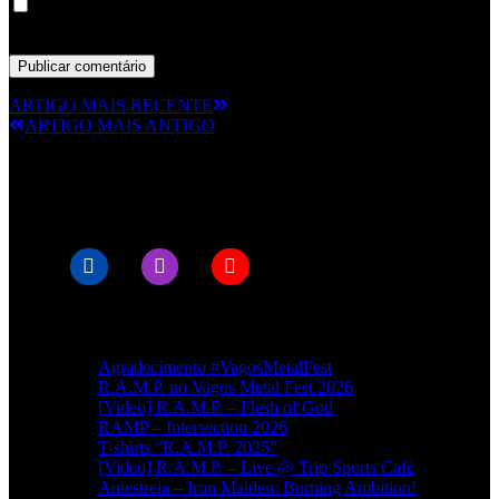
Guardar o meu nome, email e site neste navegador para a
próxima vez que eu comentar.
ARTIGO MAIS RECENTE
ARTIGO MAIS ANTIGO
© RAMPMETAL.COM
Artigos recentes
Agradecimento #VagosMetalFest
R.A.M.P. no Vagos Metal Fest 2026
[Video] R.A.M.P. – Flesh of God
RAMP – Intersection 2026
T-shirts “R.A.M.P. 2025”
[Video] R.A.M.P. – Live @ Trip Sports Café
Antestreia – Iron Maiden: Burning Ambition!