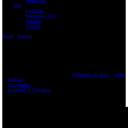
Repositório
Info
Contactos
Passatempo OFF
Votações
SOBRE
Home
/
Notícias
/
HOW @RCA Club [26/Nov/2015]
HOW @RCA Club
[26/Nov/2015]
HOW @RCA Club [26/Nov/2015]
Dezembro 10, 2015
admin
Notícias
0 Comment
Evento
RCA Club
video
Aqui fica uma “amostra” do último espectáculo no RCA Club.