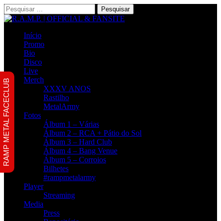
Pesquisar
por:
Início
Promo
Bio
Disco
Live
Merch
RAMP METAL FACECLUB
XXXV ANOS
Rastilho
MetalArmy
Fotos
Álbum 1 – Várias
Álbum 2 – RCA + Pátio do Sol
Álbum 3 – Hard Club
Álbum 4 – Bang Venue
Álbum 5 – Corroios
Bilhetes
#rampmetalarmy
Player
Streaming
Media
Press