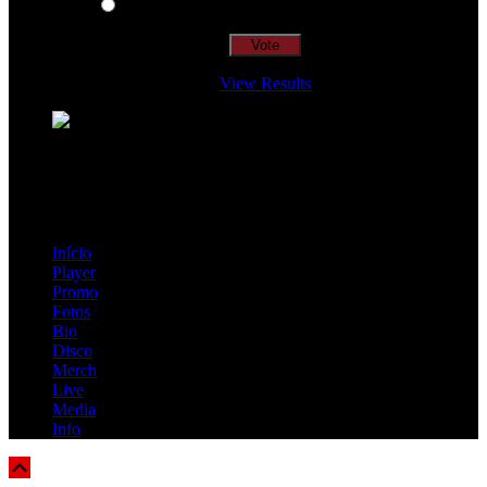
Insidiously
View Results
Loading ...
=> Join our RAMP METAL ARMY :
Copyright © 2026, R.A.M.P. | OFFICIAL & FANSITE.
Início
Player
Promo
Fotos
Bio
Disco
Merch
Live
Media
Info
Scroll