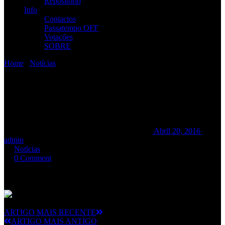
Repositório
Info
Contactos
Passatempo OFF
Votações
SOBRE
Home
/
Notícias
/
RAMP no Festival da Juventude @ VFXira
RAMP no Festival da
Juventude @ VFXira
RAMP no Festival da Juventude @ VFXira
Abril 20, 2016
admin
Notícias
0 Comment
Dia
13 de Maio
,
RAMP
tocará no
Festival da Juventude
no
Pavilhão Multiusos (Parque Urbano Vila Franca de Xira). Entrada
livre.
ARTIGO MAIS RECENTE
ARTIGO MAIS ANTIGO