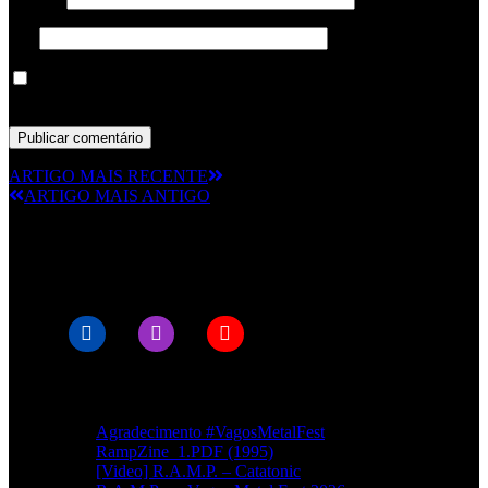
Site
Guardar o meu nome, email e site neste navegador para a
próxima vez que eu comentar.
ARTIGO MAIS RECENTE
ARTIGO MAIS ANTIGO
© RAMPMETAL.COM
Artigos recentes
Agradecimento #VagosMetalFest
RampZine_1.PDF (1995)
[Video] R.A.M.P. – Catatonic