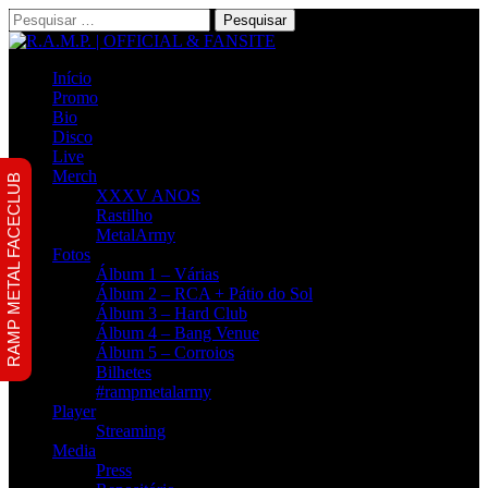
Pesquisar
por:
Início
Promo
Bio
Disco
Live
Merch
RAMP METAL FACECLUB
XXXV ANOS
Rastilho
MetalArmy
Fotos
Álbum 1 – Várias
Álbum 2 – RCA + Pátio do Sol
Álbum 3 – Hard Club
Álbum 4 – Bang Venue
Álbum 5 – Corroios
Bilhetes
#rampmetalarmy
Player
Streaming
Media
Press