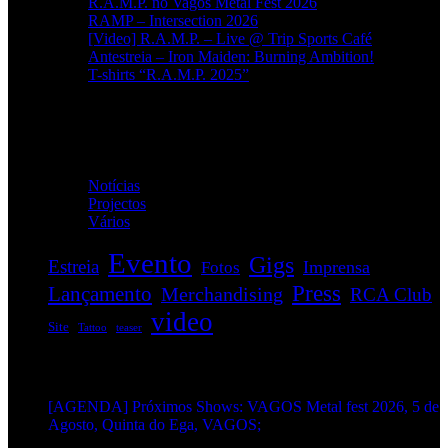
R.A.M.P. no Vagos Metal Fest 2026
RAMP – Intersection 2026
[Video] R.A.M.P. – Live @ Trip Sports Café
Antestreia – Iron Maiden: Burning Ambition!
T-shirts “R.A.M.P. 2025”
Categorias
Notícias
(114)
Projectos
(1)
Vários
(35)
Evento
Gigs
Estreia
Imprensa
Fotos
Press
Lançamento
Merchandising
RCA Club
video
Site
Tattoo
teaser
EVENTOS:
[AGENDA] Próximos Shows: VAGOS Metal fest 2026, 5 de
Agosto, Quinta do Ega, VAGOS;