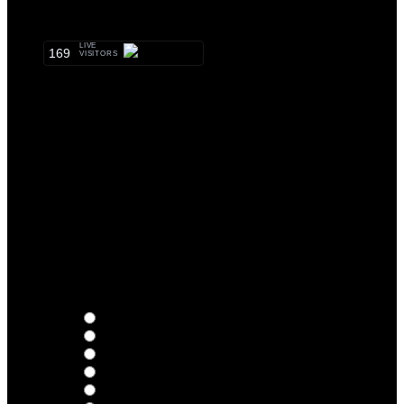
METALHEADS:
LIVE
169
VISITORS
Qual o teu LP preferido de R.A.M.P.?
Thoughts
Intersection
EDR
Nude
Visions