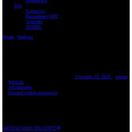
Repositório
Info
Contactos
Passatempo OFF
Votações
SOBRE
Home
/
Notícias
/
Apresentação do “INSIDIOUSLY”
Apresentação do
“INSIDIOUSLY”
Apresentação do “INSIDIOUSLY”
Fevereiro 25, 2022
admin
Notícias
3 Comments
Estreia
Evento
Lançamento
Mais info aqui
ARTIGO MAIS RECENTE