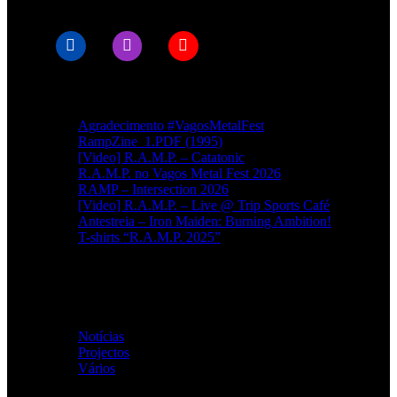
Artigos recentes
Agradecimento #VagosMetalFest
RampZine_1.PDF (1995)
[Video] R.A.M.P. – Catatonic
R.A.M.P. no Vagos Metal Fest 2026
RAMP – Intersection 2026
[Video] R.A.M.P. – Live @ Trip Sports Café
Antestreia – Iron Maiden: Burning Ambition!
T-shirts “R.A.M.P. 2025”
Categorias
Notícias
(114)
Projectos
(1)
Vários
(35)