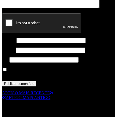
Nome
*
Email
*
Site
Guardar o meu nome, email e site neste navegador para a
próxima vez que eu comentar.
ARTIGO MAIS RECENTE
ARTIGO MAIS ANTIGO
© RAMPMETAL.COM