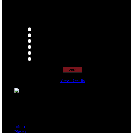
Qual o teu LP preferido de R.A.M.P.?
Thoughts
Intersection
EDR
Nude
Visions
Insidiously
View Results
Loading ...
=> Join our RAMP METAL ARMY :
Copyright © 2026, R.A.M.P. | OFFICIAL & FANSITE.
Início
Player