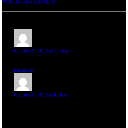
ARTIGO MAIS ANTIGO
3 Responses to Apresentação do “INSIDIOUSLY”
Bruno
diz:
Fevereiro 27, 2022 às 11:55 am
Lá estarei!!!
Responder
Jao
diz:
Fevereiro 28, 2022 às 4:26 am
De certeza mais um grande álbum como os outros todos
Era muito bom se pode sem pôr a discografia da banda no
iTunes só tem 3 álbuns
Ramp Live , Nude , Visions
E para quando os restantes