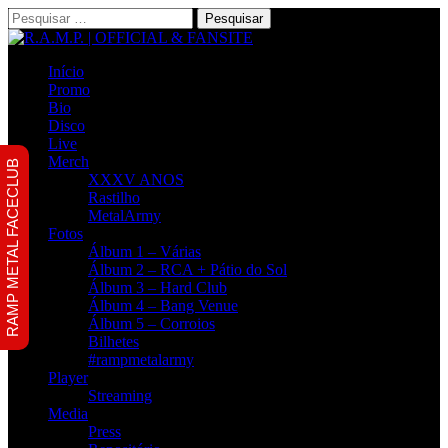
Pesquisar
por:
Início
Promo
Bio
Disco
Live
Merch
RAMP METAL FACECLUB
XXXV ANOS
Rastilho
MetalArmy
Fotos
Álbum 1 – Várias
Álbum 2 – RCA + Pátio do Sol
Álbum 3 – Hard Club
Álbum 4 – Bang Venue
Álbum 5 – Corroios
Bilhetes
#rampmetalarmy
Player
Streaming
Media
Press