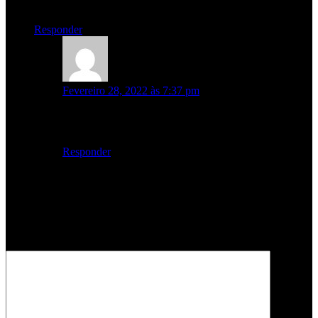
Tudo de bom para a banda
Responder
Bruno
diz:
Fevereiro 28, 2022 às 7:37 pm
Tem tb o XXV e o thoughts!!! Só falta o Intersection e
o EDR!!!
Responder
Deixe um comentário
O seu endereço de email não será publicado.
Campos obrigatórios
marcados com
*
Comentário
*