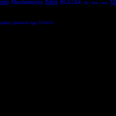
v
Press
ento
Merchandising
RCA Club
Site
Tattoo
teaser
gosto, Quinta do Ega, VAGOS;
Qual o teu LP preferido de R.A.M.P.?