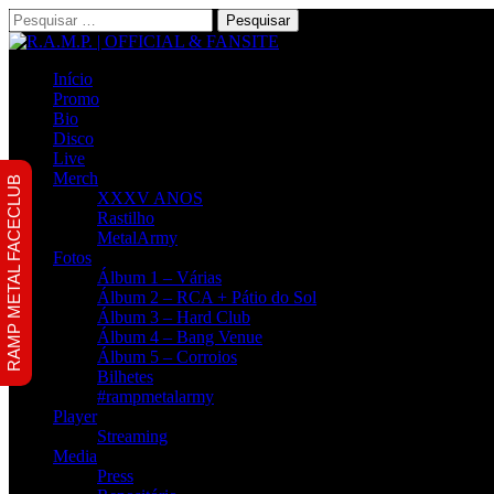
Pesquisar
por:
Início
Promo
Bio
Disco
Live
Merch
RAMP METAL FACECLUB
XXXV ANOS
Rastilho
MetalArmy
Fotos
Álbum 1 – Várias
Álbum 2 – RCA + Pátio do Sol
Álbum 3 – Hard Club
Álbum 4 – Bang Venue
Álbum 5 – Corroios
Bilhetes
#rampmetalarmy
Player
Streaming
Media
Press