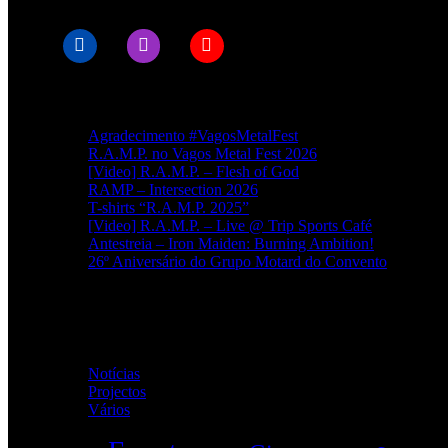
Artigos recentes
Agradecimento #VagosMetalFest
R.A.M.P. no Vagos Metal Fest 2026
[Video] R.A.M.P. – Flesh of God
RAMP – Intersection 2026
T-shirts “R.A.M.P. 2025”
[Video] R.A.M.P. – Live @ Trip Sports Café
Antestreia – Iron Maiden: Burning Ambition!
26º Aniversário do Grupo Motard do Convento
Categorias
Notícias
(114)
Projectos
(1)
Vários
(34)