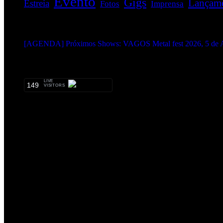
Evento
Gigs
Lançam
Estreia
Fotos
Imprensa
EVENTOS:
[AGENDA] Próximos Shows: VAGOS Metal fest 2026, 5 de A
METALHEADS:
LIVE
149
VISITORS