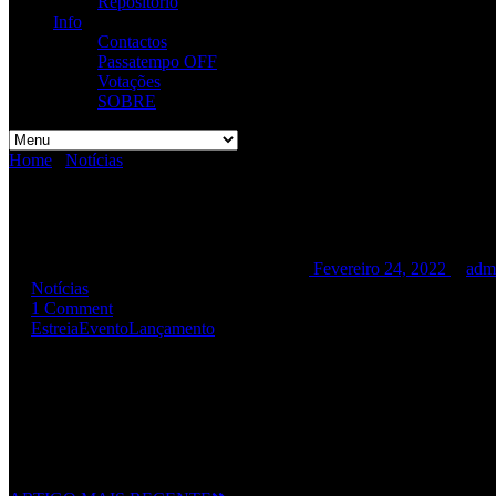
Repositório
Info
Contactos
Passatempo OFF
Votações
SOBRE
Home
/
Notícias
/
Festa de Lançamento “INSIDIOUSLY”
Festa de Lançamento “INSID
Festa de Lançamento “INSIDIOUSLY”
Fevereiro 24, 2022
adm
Notícias
1 Comment
Estreia
Evento
Lançamento
Os
RAMP
irão apresentar no
RCA Club Lisboa
, no dia
01 de Abril
Mais info aqui