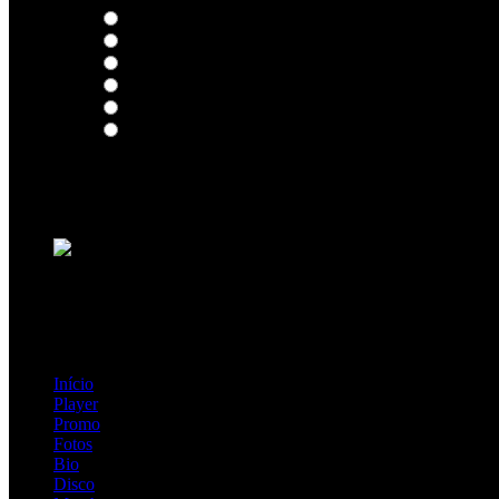
Thoughts
Intersection
EDR
Nude
Visions
Insidiously
Loading ...
=> Join our RAMP METAL ARMY :
Copyright © 2026, R.A.M.P. | OFFICIAL & FANSITE.
Início
Player
Promo
Fotos
Bio
Disco