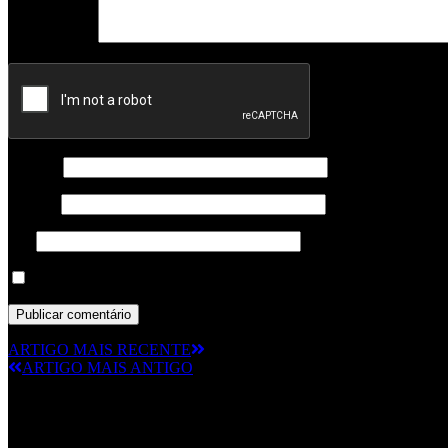
Comentário
*
Nome
*
Email
*
Site
Guardar o meu nome, email e site neste navegador para a próxima
ARTIGO MAIS RECENTE
ARTIGO MAIS ANTIGO
© RAMPMETAL.COM