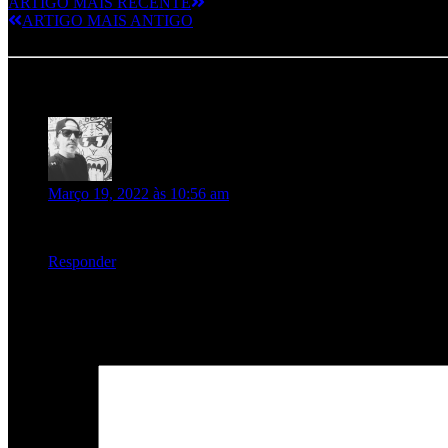
ARTIGO MAIS RECENTE
ARTIGO MAIS ANTIGO
1 Response to Festa de Lançamento “INSIDIOUSLY
Luis
diz:
Março 19, 2022 às 10:56 am
Lá estarei com pack CD para ver os RAMPazes
Responder
Deixe um comentário
O seu endereço de email não será publicado.
Campos obrigatórios m