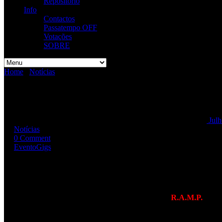
Repositório
Info
Contactos
Passatempo OFF
Votações
SOBRE
Home
/
Notícias
/
Festival da Juventude 2024 @ Mexilhoeira Grande 
Festival da Juventude 2024 @ M
Festival da Juventude 2024 @ Mexilhoeira Grande / Portimão
Julh
Notícias
0 Comment
Evento
Gigs
É chegada a hora de apresentar o cartaz do 23º Festival da Juventude!
VIL , BEYOND STRENGTH – Tributo a PanterA ,
R.A.M.P.
The Skunk Heads – Tributo a Skunk Anansie
Original Pranksters – Tributo a Offspring, Smells Like 90’s