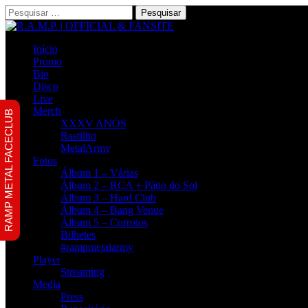
Pesquisar
por:
Início
Promo
Bio
Disco
Live
Merch
RAMP METAL FACECLUB
XXXV ANOS
Rastilho
MetalArmy
Fotos
Álbum 1 – Várias
Álbum 2 – RCA + Pátio do Sol
Álbum 3 – Hard Club
Álbum 4 – Bang Venue
Álbum 5 – Corroios
Bilhetes
#rampmetalarmy
Player
Streaming
Media
Press