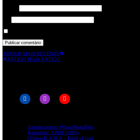
Email
*
Site
Guardar o meu nome, email e site neste navegador para a próxima
ARTIGO MAIS RECENTE
ARTIGO MAIS ANTIGO
© RAMPMETAL.COM
Artigos recentes
Agradecimento #VagosMetalFest
RampZine_1.PDF (1995)
[Video] R.A.M.P. – Flesh of God