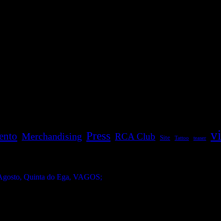
v
Press
ento
Merchandising
RCA Club
Site
Tattoo
teaser
gosto, Quinta do Ega, VAGOS;