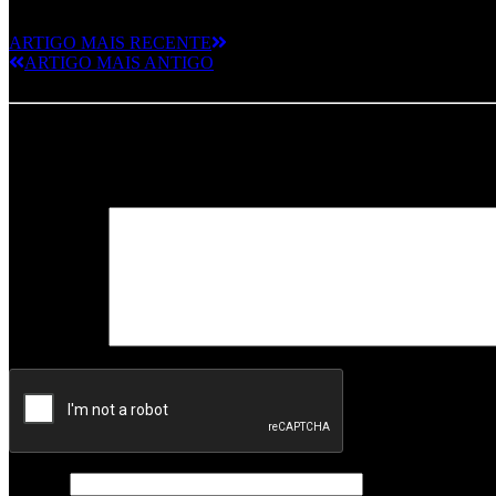
ARTIGO MAIS RECENTE
ARTIGO MAIS ANTIGO
Deixe um comentário
O seu endereço de email não será publicado.
Campos obrigatórios m
Comentário
*
Nome
*