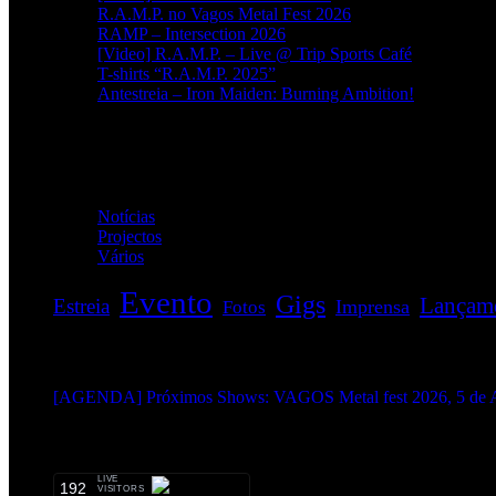
R.A.M.P. no Vagos Metal Fest 2026
RAMP – Intersection 2026
[Video] R.A.M.P. – Live @ Trip Sports Café
T-shirts “R.A.M.P. 2025”
Antestreia – Iron Maiden: Burning Ambition!
Categorias
Notícias
(114)
Projectos
(1)
Vários
(35)
Evento
Gigs
Lançam
Estreia
Imprensa
Fotos
EVENTOS:
[AGENDA] Próximos Shows: VAGOS Metal fest 2026, 5 de A
METALHEADS:
LIVE
192
VISITORS