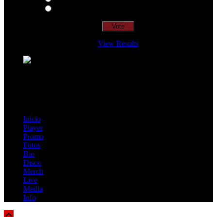
Insidiously
View Results
Loading ...
=> Join our RAMP METAL ARMY :
Copyright © 2026, R.A.M.P. | OFFICIAL & FANSITE.
Início
Player
Promo
Fotos
Bio
Disco
Merch
Live
Media
Info
Scroll