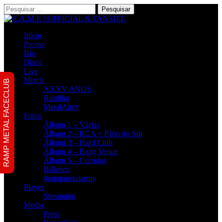
Pesquisar
por:
Início
Promo
Bio
Disco
Live
Merch
RAMP METAL FACECLUB
XXXV ANOS
Rastilho
MetalArmy
Fotos
Álbum 1 – Várias
Álbum 2 – RCA + Pátio do Sol
Álbum 3 – Hard Club
Álbum 4 – Bang Venue
Álbum 5 – Corroios
Bilhetes
#rampmetalarmy
Player
Streaming
Media
Press