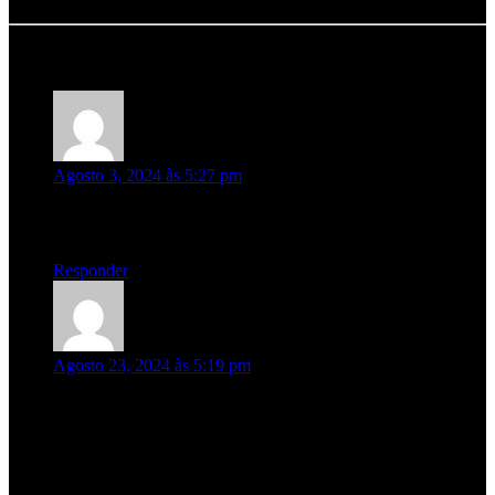
3 Responses to CA Vilar de Mouros 2024
Filipe Fernandes
diz:
Agosto 3, 2024 às 5:27 pm
Uma das melhores bandas de Portugal
Força RAMP
Responder
Vasco
diz:
Agosto 23, 2024 às 5:19 pm
Obrigado pelo concerto de Vilar de Mouros . Eu não estive na
garagem da mãe e também não gosto de gajos . Para mim foi
o melhor do dia. Sigo a vossa música desde o tempo em que
abriam concertos para os Metallica . Facilmente a melhor
banda de metal portuguesa! Obrigado por existirem!