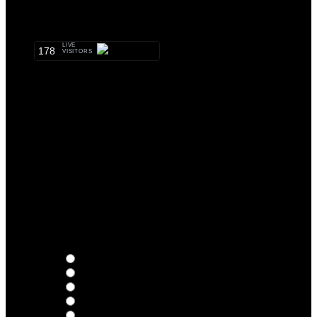
METALHEADS:
LIVE
178
VISITORS
Qual o teu LP preferido de R.A.M.P.?
Thoughts
Intersection
EDR
Nude
Visions