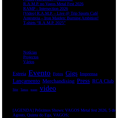
R.A.M.P. no Vagos Metal Fest 2026
RAMP – Intersection 2026
[Video] R.A.M.P. – Live @ Trip Sports Café
Antestreia – Iron Maiden: Burning Ambition!
T-shirts “R.A.M.P. 2025”
Categorias
Notícias
(114)
Projectos
(1)
Vários
(35)
Evento
Gigs
Estreia
Imprensa
Fotos
Press
Lançamento
Merchandising
RCA Club
video
Site
Tattoo
teaser
EVENTOS:
[AGENDA] Próximos Shows: VAGOS Metal fest 2026, 5 de
Agosto, Quinta do Ega, VAGOS;