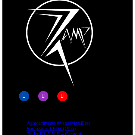
Artigos recentes
Agradecimento #VagosMetalFest
RampZine_1.PDF (1995)
[Video] R.A.M.P. – Catatonic