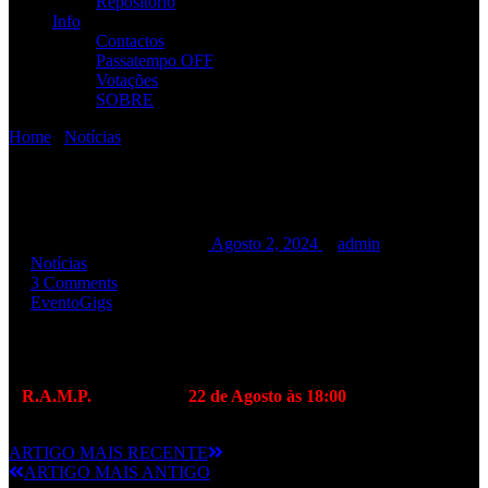
Repositório
Info
Contactos
Passatempo OFF
Votações
SOBRE
Home
/
Notícias
/
CA Vilar de Mouros 2024
CA Vilar de Mouros 2024
CA Vilar de Mouros 2024
Agosto 2, 2024
admin
Notícias
3 Comments
Evento
Gigs
No ano em que os R.A.M.P. comemoram 35 anos, voltam a um dos
festivais míticos de Portugal, onde já foram muito felizes.
–
R.A.M.P.
tocam no dia
22 de Agosto às 18:00
ARTIGO MAIS RECENTE
ARTIGO MAIS ANTIGO