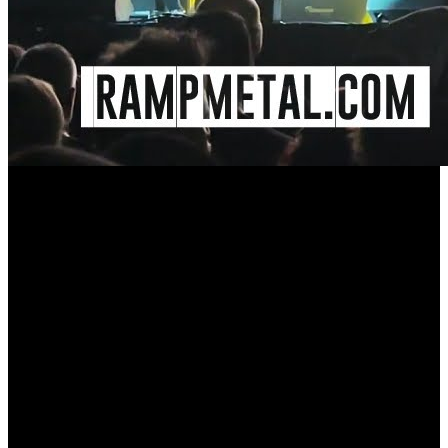
Novo FanVideo da celebração dos R.A.M.P. com o público da casa