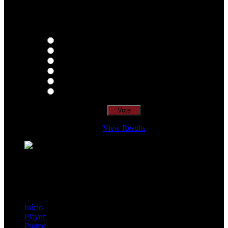
Qual o teu LP preferido de R.A.M.P.?
Thoughts
Intersection
EDR
Nude
Visions
Insidiously
View Results
Loading ...
=> Join our RAMP METAL ARMY :
Copyright © 2026, R.A.M.P. | OFFICIAL & FANSITE.
Início
Player
Promo