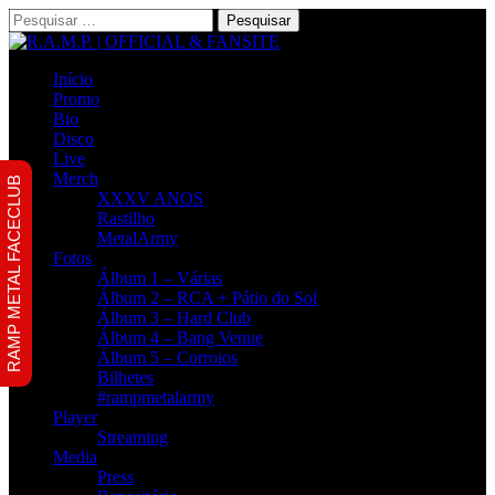
Pesquisar
por:
Início
Promo
Bio
Disco
Live
Merch
RAMP METAL FACECLUB
XXXV ANOS
Rastilho
MetalArmy
Fotos
Álbum 1 – Várias
Álbum 2 – RCA + Pátio do Sol
Álbum 3 – Hard Club
Álbum 4 – Bang Venue
Álbum 5 – Corroios
Bilhetes
#rampmetalarmy
Player
Streaming
Media
Press