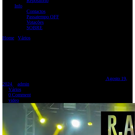
Repositório
Info
Contactos
Passatempo OFF
Votações
SOBRE
Home
/
Vários
/
[Video] R.A.M.P. @ AMORA XXXV Aniversário
[Video] R.A.M.P. @ AMORA
XXXV Aniversário
[Video] R.A.M.P. @ AMORA XXXV Aniversário
Agosto 19,
2024
admin
Vários
0 Comment
video