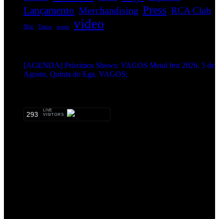
Press
Lançamento
Merchandising
RCA Club
video
Site
Tattoo
teaser
EVENTOS:
[AGENDA] Próximos Shows: VAGOS Metal fest 2026, 5 de
Agosto, Quinta do Ega, VAGOS;
METALHEADS:
LIVE
293
VISITORS