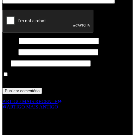
Nome
*
Email
*
Site
Guardar o meu nome, email e site neste navegador para a
próxima vez que eu comentar.
ARTIGO MAIS RECENTE
ARTIGO MAIS ANTIGO
© RAMPMETAL.COM