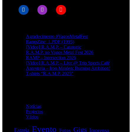
Artigos recentes
Agradecimento #VagosMetalFest
RampZine_1.PDF (1995)
[Video] R.A.M.P. – Catatonic
R.A.M.P. no Vagos Metal Fest 2026
RAMP – Intersection 2026
[Video] R.A.M.P. – Live @ Trip Sports Café
Antestreia – Iron Maiden: Burning Ambition!
T-shirts “R.A.M.P. 2025”
Categorias
Notícias
(114)
Projectos
(1)
Vários
(35)
Evento
Gigs
Estreia
Imprensa
Fotos