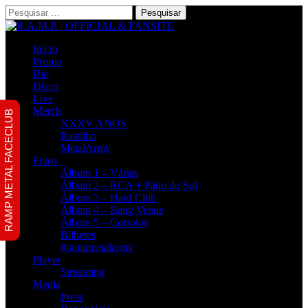
Pesquisar
por:
Início
Promo
Bio
Disco
Live
Merch
RAMP METAL FACECLUB
XXXV ANOS
Rastilho
MetalArmy
Fotos
Álbum 1 – Várias
Álbum 2 – RCA + Pátio do Sol
Álbum 3 – Hard Club
Álbum 4 – Bang Venue
Álbum 5 – Corroios
Bilhetes
#rampmetalarmy
Player
Streaming
Media
Press