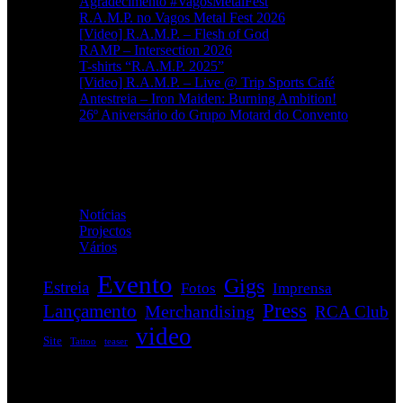
Agradecimento #VagosMetalFest
R.A.M.P. no Vagos Metal Fest 2026
[Video] R.A.M.P. – Flesh of God
RAMP – Intersection 2026
T-shirts “R.A.M.P. 2025”
[Video] R.A.M.P. – Live @ Trip Sports Café
Antestreia – Iron Maiden: Burning Ambition!
26º Aniversário do Grupo Motard do Convento
Categorias
Notícias
(114)
Projectos
(1)
Vários
(34)
Evento
Gigs
Estreia
Fotos
Imprensa
Press
Lançamento
Merchandising
RCA Club
video
Site
Tattoo
teaser
EVENTOS: