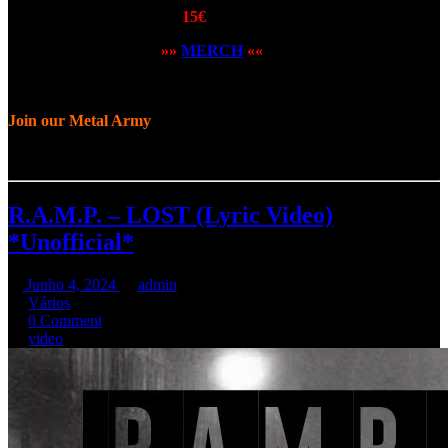
impressa nas costas. Preço:
15€
Acede aqui à página do
»»
MERCH
««
e faz o teu pedido e levanta
no próximo concerto ou escolhe envio postal.
A todos os que já compraram, o nosso muito obrigado.
Join our Metal Army
R.A.M.P. – LOST (Lyric Video)
*Unofficial*
Junho 4, 2024
admin
Vários
0 Comment
video