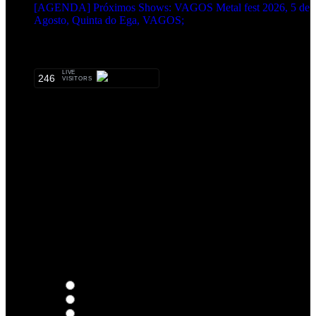
[AGENDA] Próximos Shows: VAGOS Metal fest 2026, 5 de
Agosto, Quinta do Ega, VAGOS;
METALHEADS:
LIVE
246
VISITORS
Qual o teu LP preferido de R.A.M.P.?
Thoughts
Intersection
EDR