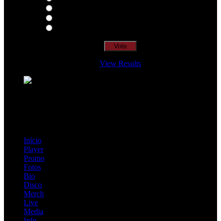
Nude
Visions
Insidiously
View Results
Loading ...
=> Join our RAMP METAL ARMY :
Copyright © 2026, R.A.M.P. | OFFICIAL & FANSITE.
Início
Player
Promo
Fotos
Bio
Disco
Merch
Live
Media
Info