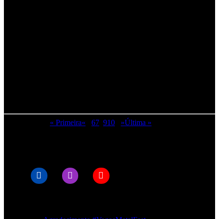
Página 8 de 12
« Primeira
«
...
6
7
8
9
10
...
»
Última »
© RAMPMETAL.COM
Artigos recentes