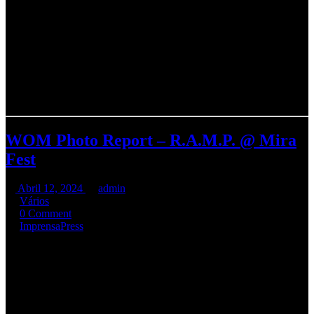
R.A.M.P. “INSIDIOUSLY”
CD | LP | MC | DIGITAL
P & C Rastilho Records, 2022
WOM Photo Report – R.A.M.P. @ Mira
Fest
Abril 12, 2024
admin
Vários
0 Comment
Imprensa
Press