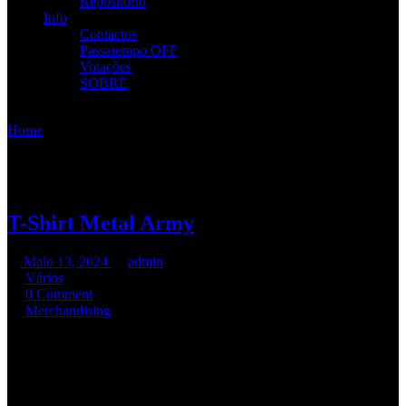
Repositório
Info
Contactos
Passatempo OFF
Votações
SOBRE
Home
/
Categoria:
Vários
Categoria:
Vários
T-Shirt Metal Army
Maio 13, 2024
admin
Vários
0 Comment
Merchandising
O
David Mendonça
já veste a nossa t-shirt!!!
Caso alguém esteja interessado em comprar a nossa t-shirt, ainda
temos alguns L masculinos e M femininos para vender. Também