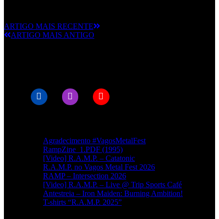
Bilhete 8€
ARTIGO MAIS RECENTE
ARTIGO MAIS ANTIGO
© RAMPMETAL.COM
Artigos recentes
Agradecimento #VagosMetalFest
RampZine_1.PDF (1995)
[Video] R.A.M.P. – Catatonic
R.A.M.P. no Vagos Metal Fest 2026
RAMP – Intersection 2026
[Video] R.A.M.P. – Live @ Trip Sports Café
Antestreia – Iron Maiden: Burning Ambition!
T-shirts “R.A.M.P. 2025”