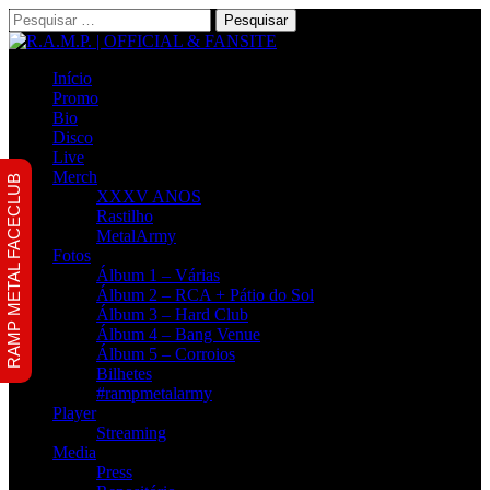
Pesquisar
por:
Início
Promo
Bio
Disco
Live
Merch
RAMP METAL FACECLUB
XXXV ANOS
Rastilho
MetalArmy
Fotos
Álbum 1 – Várias
Álbum 2 – RCA + Pátio do Sol
Álbum 3 – Hard Club
Álbum 4 – Bang Venue
Álbum 5 – Corroios
Bilhetes
#rampmetalarmy
Player
Streaming
Media
Press