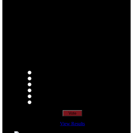
Qual o teu LP preferido de R.A.M.P.?
Thoughts
Intersection
EDR
Nude
Visions
Insidiously
View Results