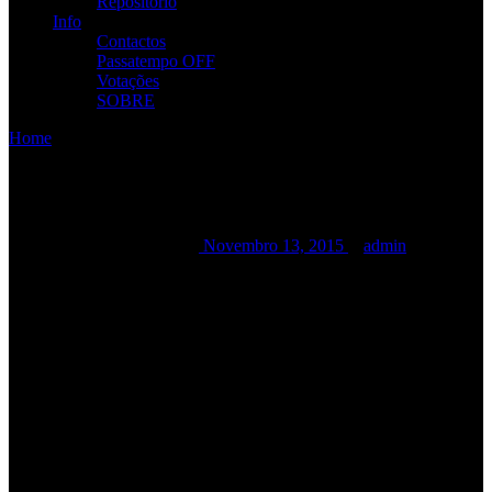
Repositório
Info
Contactos
Passatempo OFF
Votações
SOBRE
Home
/
/
RAMP + Special Guests
RAMP + Special Guests
RAMP + Special Guests
Novembro 13, 2015
admin
RAMP
+ Special Guests
Abertura de portas: 21h00
Dollar Llama: 21h30
The Temple: 22h15
RAMP: 23h20
RCA CLUB
Rua João Saraiva, nº 18, 1700-250 Bairro De Alvalade, Lisboa