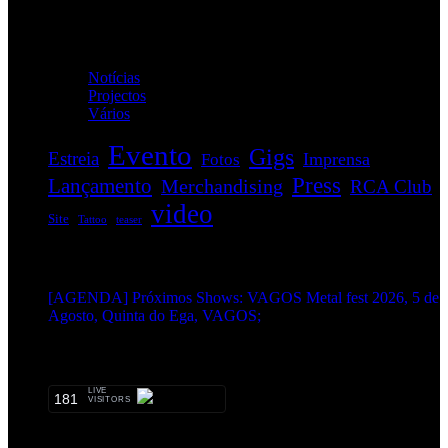
Categorias
Notícias
(114)
Projectos
(1)
Vários
(35)
Evento
Gigs
Estreia
Imprensa
Fotos
Press
Lançamento
Merchandising
RCA Club
video
Site
Tattoo
teaser
EVENTOS:
[AGENDA] Próximos Shows: VAGOS Metal fest 2026, 5 de
Agosto, Quinta do Ega, VAGOS;
METALHEADS:
LIVE
181
VISITORS