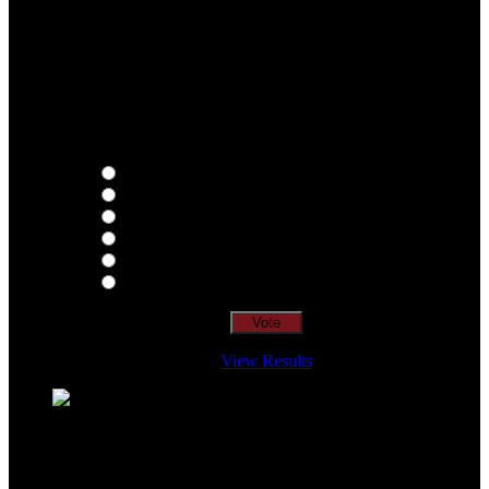
Qual o teu LP preferido de R.A.M.P.?
Thoughts
Intersection
EDR
Nude
Visions
Insidiously
View Results
Loading ...
=> Join our RAMP METAL ARMY :