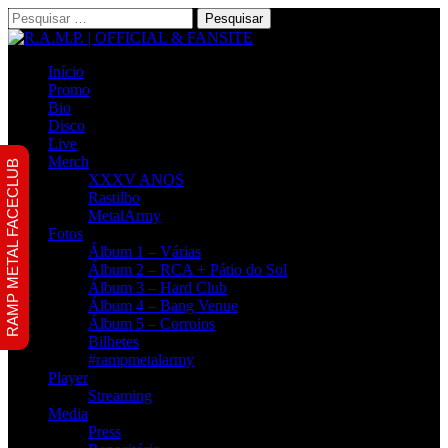
Pesquisar
por:
Início
Promo
Bio
Disco
Live
Merch
RAMP METAL FACECLUB
XXXV ANOS
Rastilho
MetalArmy
Fotos
Álbum 1 – Várias
Álbum 2 – RCA + Pátio do Sol
Álbum 3 – Hard Club
Álbum 4 – Bang Venue
Álbum 5 – Corroios
Bilhetes
#rampmetalarmy
Player
Streaming
Media
Press