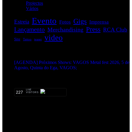
Projectos
(1)
Vários
(34)
Evento
Gigs
Estreia
Fotos
Imprensa
Press
Lançamento
Merchandising
RCA Club
video
Site
Tattoo
teaser
EVENTOS:
[AGENDA] Próximos Shows: VAGOS Metal fest 2026, 5 de
Agosto, Quinta do Ega, VAGOS;
METALHEADS:
LIVE
227
VISITORS