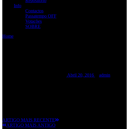
Repositório
Info
Contactos
Passatempo OFF
Votações
SOBRE
Home
/
/
RAMP @ Festival da Juventude
RAMP @ Festival da
Juventude
RAMP @ Festival da Juventude
Abril 20, 2016
admin
Entrada Gratuita.
– CONCERTOS, STANDS E ÁREA DE ANIMAÇÃO,
OFERTAS EDUCATIVAS, EXPOSIÇÕES, ESPECTÁCULOS.
ARTIGO MAIS RECENTE
ARTIGO MAIS ANTIGO