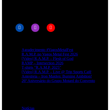
© RAMPMETAL.COM
Artigos recentes
Agradecimento #VagosMetalFest
R.A.M.P. no Vagos Metal Fest 2026
[Video] R.A.M.P. – Flesh of God
RAMP – Intersection 2026
T-shirts “R.A.M.P. 2025”
[Video] R.A.M.P. – Live @ Trip Sports Café
Antestreia – Iron Maiden: Burning Ambition!
26º Aniversário do Grupo Motard do Convento
Categorias
Notícias
(114)