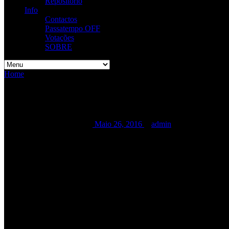
Repositório
Info
Contactos
Passatempo OFF
Votações
SOBRE
Home
/
/
VAGOS METAL FEST
VAGOS METAL FEST
VAGOS METAL FEST
Maio 26, 2016
admin
RAMP – – 13/08 – –
Preço dos Bilhetes:
Passe 2 dias – 45,00EUR (pré venda)
50,00EUR (nos dias do Festival)
Bilhete diário – 30,00EUR (pré venda)
35,00EUR (nos dias do Festival)
Sábado dia 13: