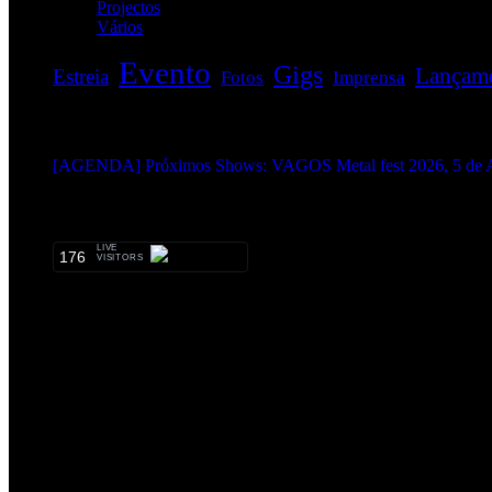
Projectos
(1)
Vários
(34)
Evento
Gigs
Lançam
Estreia
Fotos
Imprensa
EVENTOS:
[AGENDA] Próximos Shows: VAGOS Metal fest 2026, 5 de A
METALHEADS:
LIVE
176
VISITORS