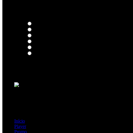
Thoughts
Intersection
EDR
Nude
Visions
Insidiously
Loading ...
=> Join our RAMP METAL ARMY :
Copyright © 2026, R.A.M.P. | OFFICIAL & FANSITE.
Início
Player
Promo