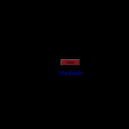
Qual o teu LP preferido de R.A.M.P.?
View Results