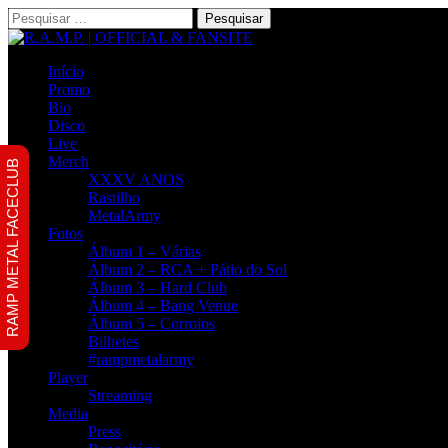
Pesquisar
por:
Início
Promo
Bio
Disco
Live
Merch
RAMP METAL FACECLUB
XXXV ANOS
Rastilho
MetalArmy
Fotos
Álbum 1 – Várias
Álbum 2 – RCA + Pátio do Sol
Álbum 3 – Hard Club
Álbum 4 – Bang Venue
Álbum 5 – Corroios
Bilhetes
#rampmetalarmy
Player
Streaming
Media
Press