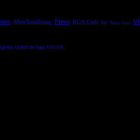
v
Press
ento
Merchandising
RCA Club
Site
Tattoo
teaser
gosto, Quinta do Ega, VAGOS;