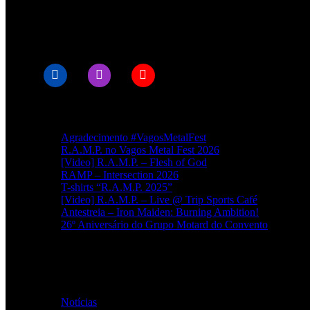
© RAMPMETAL.COM
Artigos recentes
Agradecimento #VagosMetalFest
R.A.M.P. no Vagos Metal Fest 2026
[Video] R.A.M.P. – Flesh of God
RAMP – Intersection 2026
T-shirts “R.A.M.P. 2025”
[Video] R.A.M.P. – Live @ Trip Sports Café
Antestreia – Iron Maiden: Burning Ambition!
26º Aniversário do Grupo Motard do Convento
Categorias
Notícias
(114)